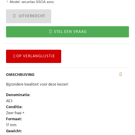
Model:
securitas SISCIA asisc
UITVERKOCHT
STEL EEN VRAAG
OP VERLANGLIJSTJE
OMSCHRIJVING
Bijzondere kwaliteit voor deze keizer!
Denominatie:
AE3
Conditie:
Zeer fraai +
Formaat:
17 mm
Gewicht: