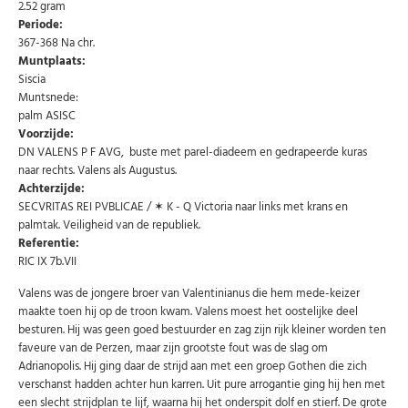
2.52 gram
Periode:
367-368 Na chr.
Muntplaats:
Siscia
Muntsnede:
palm ASISC
Voorzijde:
DN VALENS P F AVG, buste met parel-diadeem en gedrapeerde kuras
naar rechts. Valens als Augustus.
Achterzijde:
SECVRITAS REI PVBLICAE / ✶ K - Q Victoria naar links met krans en
palmtak. Veiligheid van de republiek.
Referentie:
RIC IX 7b.VII
Abonneer u op onze nieuwsbrief
Valens was de jongere broer van Valentinianus die hem mede-keizer
maakte toen hij op de troon kwam. Valens moest het oostelijke deel
Schrijf u in voor onze gratis nieuwsbrief en ontvang
wekelijks een overzicht van de nieuwste munten en
besturen. Hij was geen goed bestuurder en zag zijn rijk kleiner worden ten
speciale aanbiedingen.
faveure van de Perzen, maar zijn grootste fout was de slag om
Adrianopolis. Hij ging daar de strijd aan met een groep Gothen die zich
Uw
AANMELDEN
email
verschanst hadden achter hun karren. Uit pure arrogantie ging hij hen met
een slecht strijdplan te lijf, waarna hij het onderspit dolf en stierf. De grote