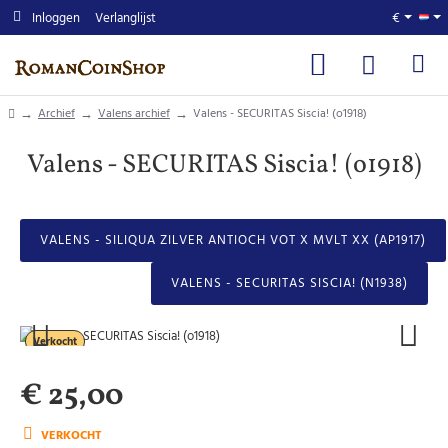
Inloggen
Verlanglijst
€
home
Archief
Valens archief
Valens - SECURITAS Siscia! (o1918)
Valens - SECURITAS Siscia! (o1918)
VALENS - SILIQUA ZILVER ANTIOCH VOT X MVLT XX (AP1917)
VALENS - SECURITAS SISCIA! (N1938)
Verkocht
€ 25,00
VERKOCHT