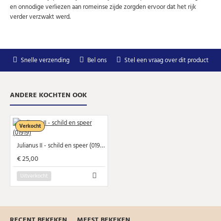
en onnodige verliezen aan romeinse zijde zorgden ervoor dat het rijk
U kunt zich op elk moment weer afmelden via de nieuwsbrief.
verder verzwakt werd.
Uw gegevens worden niet gedeeld met derden
Niet meer opnieuw tonen.
Snelle verzending
Bel ons
Stel een vraag over dit product
ANDERE KOCHTEN OOK
Verkocht
Julianus II - schild en speer (01919)
€ 25,00
Uitverkocht
RECENT BEKEKEN
MEEST BEKEKEN