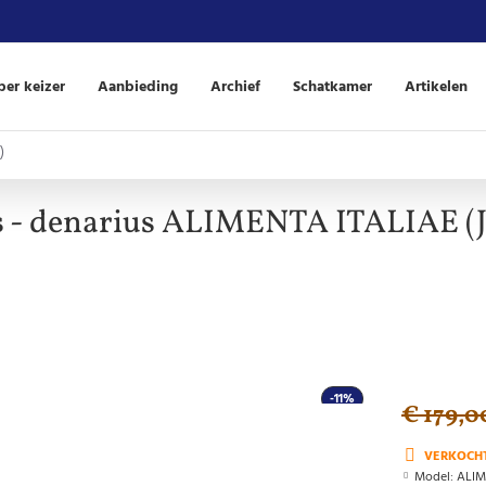
er keizer
Aanbieding
Archief
Schatkamer
Artikelen
)
s - denarius ALIMENTA ITALIAE (
-11%
€ 179,0
VERKOCH
Model:
ALIM