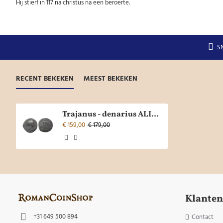
Hij stierf in 117 na christus na een beroerte.
S
RECENT BEKEKEN
MEEST BEKEKEN
Trajanus - denarius ALIMENTA ITALIAE (JUN2678)
€ 159,00
€ 179,00
Klanten
+31 649 500 894
Contact