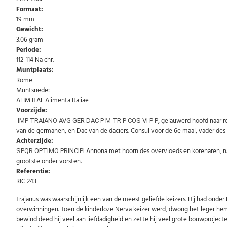
Formaat:
19 mm
Gewicht:
3.06 gram
Periode:
112-114 Na chr.
Muntplaats:
Rome
Muntsnede:
ALIM ITAL Alimenta Italiae
Voorzijde:
, gelauwerd hoofd naar r
IMP TRAIANO AVG GER DAC P M TR P COS VI P P
van de germanen, en Dac van de daciers. Consul voor de 6e maal, vader des
Achterzijde:
Annona met hoorn des overvloeds en korenaren, na
SPQR OPTIMO PRINCIPI
grootste onder vorsten.
Referentie:
RIC 243
Trajanus was waarschijnlijk een van de meest geliefde keizers. Hij had onder
overwinningen. Toen de kinderloze Nerva keizer werd, dwong het leger hem Tr
bewind deed hij veel aan liefdadigheid en zette hij veel grote bouwprojec