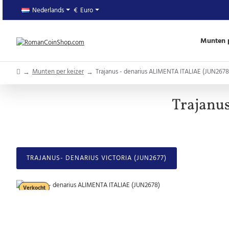
Nederlands
€
Euro
Munten p
home
Munten per keizer
Trajanus - denarius ALIMENTA ITALIAE (JUN2678
Trajanu
TRAJANUS- DENARIUS VICTORIA (JUN2677)
Verkocht