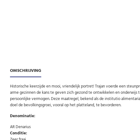
OMSCHRIJVING
Historische keerzijde en mooi, vriendelijk portret! Trajan voerde een steu
arme gezinnen de kans te geven zich gezond te ontwikkelen en onderwijs te
persoonlijke vermogen. Deze maatregel, bekend als de institutio alimentaria 
doel de bevolkingsgroei, vooral op het platteland, te bevorderen.
Denominatie:
AR Denarius
Conditie:
Zeer fraai