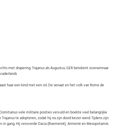
Abonneer u op onze nieuwsbrief
Schrijf u in voor onze gratis nieuwsbrief en ontvang wekelijks een
overzicht van de nieuwste munten en speciale aanbiedingen.
Uw
AANMELDEN
email
U kunt zich op elk moment weer afmelden via de nieuwsbrief.
Uw gegevens worden niet gedeeld met derden
Niet meer opnieuw tonen.
echts met drapering. Trajanus als Augustus. GER betekent overwinnaar
 vaderlands
ast haar een kind met een rol. De senaat en het volk van Rome de
 Domitianus vele militaire posities vervuld en boekte veel belangrijke
ajanus te adopteren, zodat hij na zijn dood keizer werd. Tijdens zijn
ten in gang. Hij veroverde Dacia (Roemenië), Armenië en Mesopotamië.