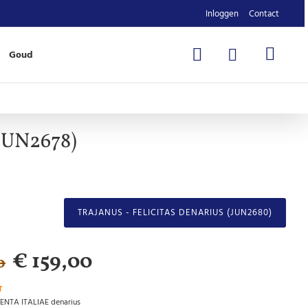
Inloggen
Contact
Goud
JUN2678)
TRAJANUS - FELICITAS DENARIUS (JUN2680)
€ 159,00
0
T
ENTA ITALIAE denarius