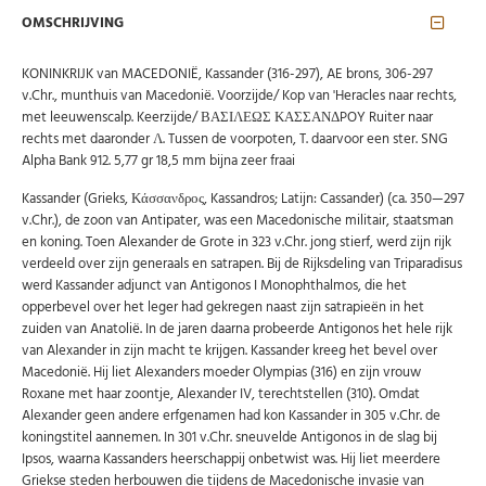
OMSCHRIJVING
KONINKRIJK van MACEDONIË, Kassander (316-297), AE brons, 306-297
v.Chr., munthuis van Macedonië. Voorzijde/ Kop van 'Heracles naar rechts,
met leeuwenscalp. Keerzijde/ ΒΑΣΙΛΕΩΣ ΚΑΣΣΑΝΔPOY Ruiter naar
rechts met daaronder Λ. Tussen de voorpoten, T. daarvoor een ster. SNG
Alpha Bank 912. 5,77 gr 18,5 mm bijna zeer fraai
Kassander (Grieks, Κάσσανδρος, Kassandros; Latijn: Cassander) (ca. 350—297
v.Chr.), de zoon van Antipater, was een Macedonische militair, staatsman
en koning. Toen Alexander de Grote in 323 v.Chr. jong stierf, werd zijn rijk
verdeeld over zijn generaals en satrapen. Bij de Rijksdeling van Triparadisus
Abonneer u op onze nieuwsbrief
werd Kassander adjunct van Antigonos I Monophthalmos, die het
opperbevel over het leger had gekregen naast zijn satrapieën in het
Schrijf u in voor onze gratis nieuwsbrief en ontvang
zuiden van Anatolië. In de jaren daarna probeerde Antigonos het hele rijk
wekelijks een overzicht van de nieuwste munten en
speciale aanbiedingen.
van Alexander in zijn macht te krijgen. Kassander kreeg het bevel over
Macedonië. Hij liet Alexanders moeder Olympias (316) en zijn vrouw
Uw
AANMELDEN
Roxane met haar zoontje, Alexander IV, terechtstellen (310). Omdat
email
Alexander geen andere erfgenamen had kon Kassander in 305 v.Chr. de
koningstitel aannemen. In 301 v.Chr. sneuvelde Antigonos in de slag bij
Ipsos, waarna Kassanders heerschappij onbetwist was. Hij liet meerdere
U kunt zich op elk moment weer afmelden via de nieuwsbrief.
Uw gegevens worden niet gedeeld met derden
Griekse steden herbouwen die tijdens de Macedonische invasie van