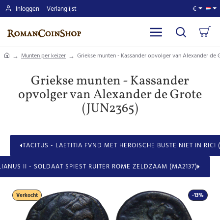
Inloggen
Verlanglijst
€
home
Munten per keizer
Griekse munten - Kassander opvolger van Alexander de 
Griekse munten - Kassander
opvolger van Alexander de Grote
(JUN2365)
TACITUS - LAETITIA FVND MET HEROISCHE BUSTE NIET IN RIC! 
LIANUS II - SOLDAAT SPIEST RUITER ROME ZELDZAAM (MA2137)
Verkocht
-13%