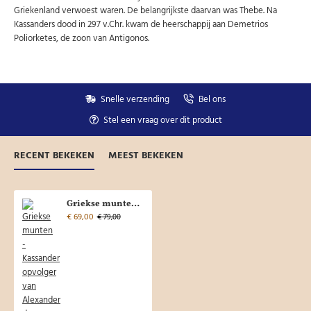
Niet meer opnieuw tonen.
Griekenland verwoest waren. De belangrijkste daarvan was Thebe. Na
Kassanders dood in 297 v.Chr. kwam de heerschappij aan Demetrios
Poliorketes, de zoon van Antigonos.
Snelle verzending
Bel ons
Stel een vraag over dit product
RECENT BEKEKEN
MEEST BEKEKEN
Griekse munten - Kassander opvolger van Alexander de Grote (JUN2365)
€ 69,00
€ 79,00