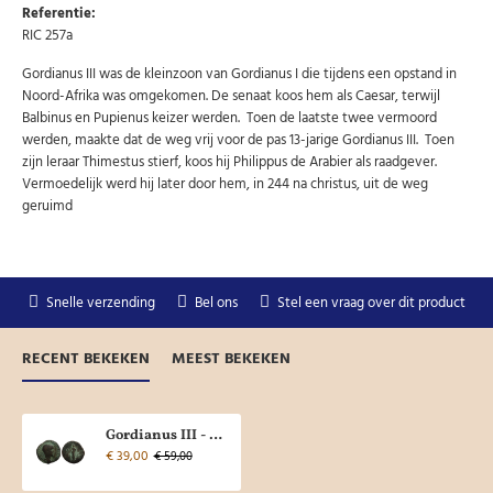
Referentie:
RIC 257a
Gordianus III was de kleinzoon van Gordianus I die tijdens een opstand in
Noord-Afrika was omgekomen. De senaat koos hem als Caesar, terwijl
Balbinus en Pupienus keizer werden. Toen de laatste twee vermoord
werden, maakte dat de weg vrij voor de pas 13-jarige Gordianus III. Toen
zijn leraar Thimestus stierf, koos hij Philippus de Arabier als raadgever.
Vermoedelijk werd hij later door hem, in 244 na christus, uit de weg
geruimd
Snelle verzending
Bel ons
Stel een vraag over dit product
RECENT BEKEKEN
MEEST BEKEKEN
Gordianus III - Providentia Sestertius (D2313)
€ 39,00
€ 59,00