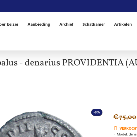
er keizer
Aanbieding
Archief
Schatkamer
Artikelen
balus - denarius PROVIDENTIA (A
-8%
€ 75,00
VERKOCH
Model:
dena