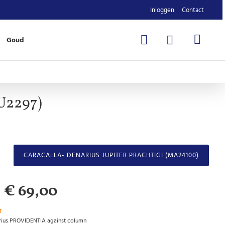
Inloggen
Contact
Goud
U2297)
CARACALLA- DENARIUS JUPITER PRACHTIG! (MA24100)
€ 69,00
T
rius PROVIDENTIA against column