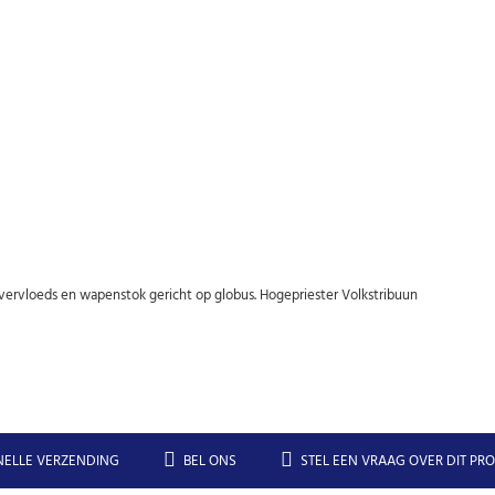
Abonneer u op onze nieuwsbrief
Schrijf u in voor onze gratis nieuwsbrief en ontvang wekelijks een
overzicht van de nieuwste munten en speciale aanbiedingen.
Uw
AANMELDEN
email
overvloeds en wapenstok gericht op globus. Hogepriester Volkstribuun
U kunt zich op elk moment weer afmelden via de nieuwsbrief.
Uw gegevens worden niet gedeeld met derden
Niet meer opnieuw tonen.
NELLE VERZENDING
BEL ONS
STEL EEN VRAAG OVER DIT PR