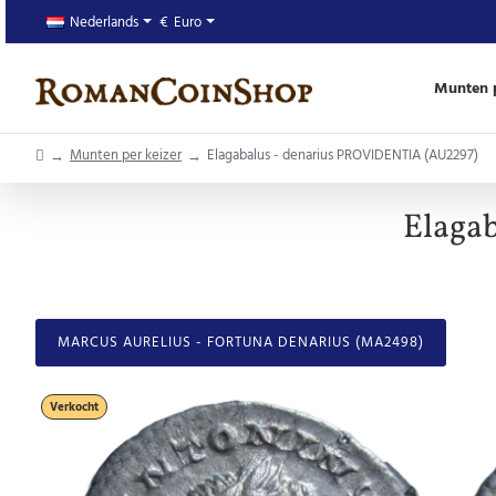
Nederlands
€
Euro
Munten p
home
Munten per keizer
Elagabalus - denarius PROVIDENTIA (AU2297)
Elaga
MARCUS AURELIUS - FORTUNA DENARIUS (MA2498)
Verkocht