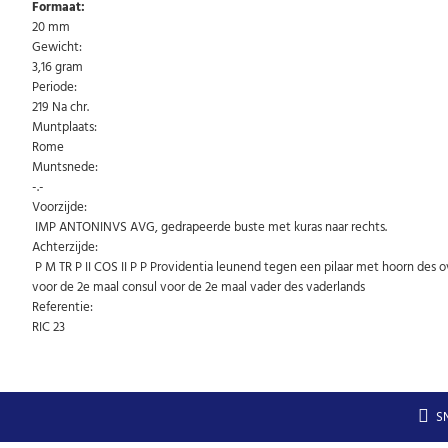
Formaat:
20 mm
Gewicht:
3,16 gram
Periode:
219 Na chr.
Muntplaats:
Rome
Muntsnede:
-.-
Voorzijde:
IMP ANTONINVS AVG, gedrapeerde buste met kuras naar rechts.
Achterzijde:
P M TR P II COS II P P Providentia leunend tegen een pilaar met hoorn des 
voor de 2e maal consul voor de 2e maal vader des vaderlands
Referentie:
RIC 23
S