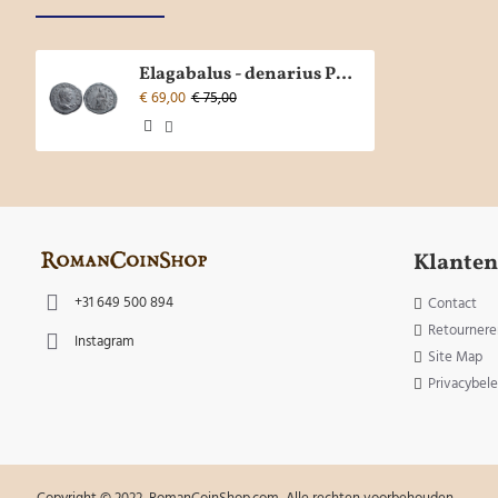
Elagabalus - denarius PROVIDENTIA (AU2297)
€ 69,00
€ 75,00
Klanten
+31 649 500 894
Contact
Retournere
Instagram
Site Map
Privacybele