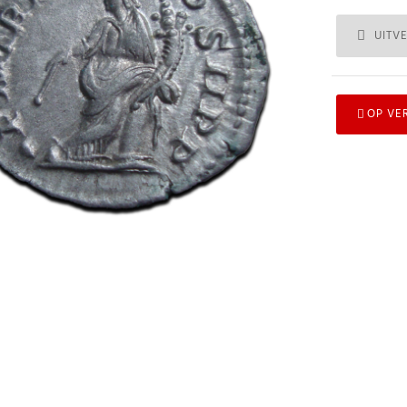
UITV
OP VE