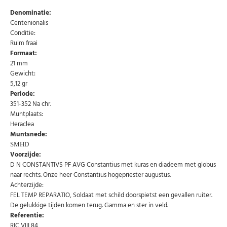
Denominatie:
Centenionalis
Conditie:
Ruim fraai
Formaat:
21 mm
Gewicht:
5,12 gr
Periode:
351-352 Na chr.
Muntplaats:
Heraclea
Muntsnede:
SMHD
Abonneer u op onze nieuwsbrief
Voorzijde:
D N CONSTANTIVS PF AVG Constantius met kuras en diadeem met globus
Schrijf u in voor onze gratis nieuwsbrief en ontvang
wekelijks een overzicht van de nieuwste munten en
naar rechts. Onze heer Constantius hogepriester augustus.
speciale aanbiedingen.
Achterzijde:
Uw
FEL TEMP REPARATIO, Soldaat met schild doorspietst een gevallen ruiter.
AANMELDEN
email
De gelukkige tijden komen terug. Gamma en ster in veld.
Referentie:
RIC VIII 84