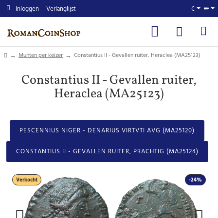
Inloggen
Verlanglijst
€
home
Munten per keizer
Constantius II - Gevallen ruiter, Heraclea (MA25123)
Constantius II - Gevallen ruiter,
Heraclea (MA25123)
PESCENNIUS NIGER - DENARIUS VIRTVTI AVG (MA25120)
CONSTANTIUS II - GEVALLEN RUITER, PRACHTIG (MA25124)
Verkocht
-24%