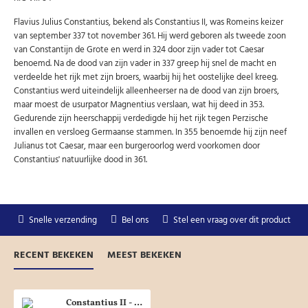
U kunt zich op elk moment weer afmelden via de nieuwsbrief.
Uw gegevens worden niet gedeeld met derden
Flavius Julius Constantius, bekend als Constantius II, was Romeins keizer
Niet meer opnieuw tonen.
van september 337 tot november 361. Hij werd geboren als tweede zoon
van Constantijn de Grote en werd in 324 door zijn vader tot Caesar
benoemd. Na de dood van zijn vader in 337 greep hij snel de macht en
verdeelde het rijk met zijn broers, waarbij hij het oostelijke deel kreeg.
Constantius werd uiteindelijk alleenheerser na de dood van zijn broers,
maar moest de usurpator Magnentius verslaan, wat hij deed in 353.
Gedurende zijn heerschappij verdedigde hij het rijk tegen Perzische
invallen en versloeg Germaanse stammen. In 355 benoemde hij zijn neef
Julianus tot Caesar, maar een burgeroorlog werd voorkomen door
Constantius' natuurlijke dood in 361.
Snelle verzending
Bel ons
Stel een vraag over dit product
RECENT BEKEKEN
MEEST BEKEKEN
Constantius II - Gevallen ruiter, Heraclea (MA25123)