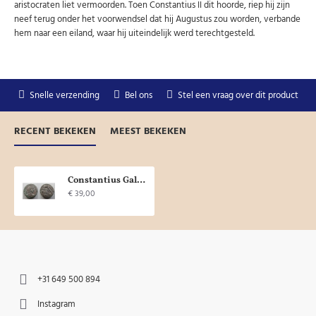
aristocraten liet vermoorden. Toen Constantius II dit hoorde, riep hij zijn
neef terug onder het voorwendsel dat hij Augustus zou worden, verbande
hem naar een eiland, waar hij uiteindelijk werd terechtgesteld.
Snelle verzending
Bel ons
Stel een vraag over dit product
RECENT BEKEKEN
MEEST BEKEKEN
Constantius Gallus - Fel Temp Reparatio (JA2039)
€ 39,00
+31 649 500 894
Instagram