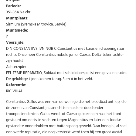
4.6 gram
Periode:
351-354 Na chr.
Muntplaats:
Sirmium (Sremska Mitrovica, Servie)
Muntsnede:
?
Voorzijde:
Abonneer u op onze nieuwsbrief
D N CONSTANTIVS IVN NOB C Constantius met kuras en drapering naar
Schrijf u in voor onze gratis nieuwsbrief en ontvang
rechts. Onze heer Constantius nobele junior Caesar. Delta-teken achter
wekelijks een overzicht van de nieuwste munten en
zijn hoofd.
speciale aanbiedingen.
Achterzijde:
Uw
FEL TEMP REPARATIO, Soldaat met schild doorspietst een gevallen ruiter.
AANMELDEN
email
De gelukkige tijden komen terug. S en A in het veld.
Referentie:
RIC VIII 41
U kunt zich op elk moment weer afmelden via de nieuwsbrief.
Uw gegevens worden niet gedeeld met derden
Constantius Gallus was een van de weinige die het bloedbad ontliep, die
Niet meer opnieuw tonen.
de zonen van Constantijn aanrichtten na diens dood onder
troonpretendenten. Gallus werd tot Caesar gekozen en naar het front
gestuurd om eerts te vechten tegen Magnentius en later een Joodse
opstand te onderdrukken met buitensporig geweld. Daar kreeg hij al snel
een wrede reputatie, die nog versterkt werd toen hij een groot aantal