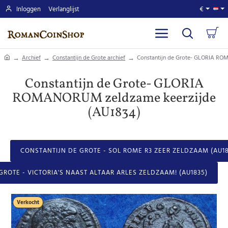
Inloggen
Verlanglijst
€
home
Archief
Constantijn de Grote archief
Constantijn de Grote- GLORIA RO
Constantijn de Grote- GLORIA
ROMANORUM zeldzame keerzijde
(AU1834)
CONSTANTIJN DE GROTE - SOL ROME R3 ZEER ZELDZAAM (AU18
ROTE - VICTORIA'S NAAST ALTAAR ARLES ZELDZAAM! (AU1835)
Verkocht