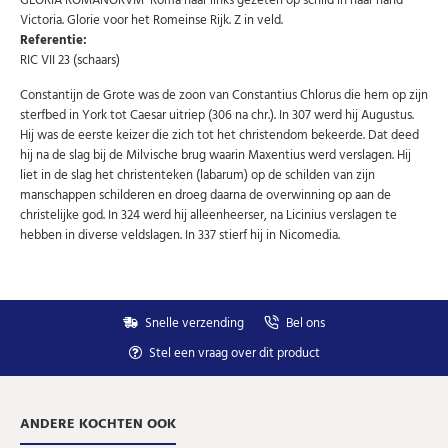
GLORIA ROMANORVM Roma naar links gezeten op schild in haar hand
Victoria. Glorie voor het Romeinse Rijk. Z in veld.
Uw
Referentie:
AANMELDEN
email
RIC VII 23 (schaars)
Constantijn de Grote was de zoon van Constantius Chlorus die hem op zijn
U kunt zich op elk moment weer afmelden via de nieuwsbrief.
sterfbed in York tot Caesar uitriep (306 na chr.). In 307 werd hij Augustus.
Uw gegevens worden niet gedeeld met derden
Hij was de eerste keizer die zich tot het christendom bekeerde. Dat deed
Niet meer opnieuw tonen.
hij na de slag bij de Milvische brug waarin Maxentius werd verslagen. Hij
liet in de slag het christenteken (labarum) op de schilden van zijn
manschappen schilderen en droeg daarna de overwinning op aan de
christelijke god. In 324 werd hij alleenheerser, na Licinius verslagen te
hebben in diverse veldslagen. In 337 stierf hij in Nicomedia.
Snelle verzending
Bel ons
Stel een vraag over dit product
ANDERE KOCHTEN OOK