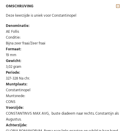
OMSCHRIJVING
Deze keerzijde is uniek voor Constantinopel
Denominatie:
AE Follis
Conditie:
Bijna zeer fraai/Zeer fraai
Formaat:
19 mm
Gewicht:
3,02 gram
Periode:
327-328 Na chr.
Muntplaats:
Constantinopel
Muntsnede:
CONS
Voorzijde:
Abonneer u op onze nieuwsbrief
CONSTANTINVS MAX AVG, buste diadeem naar rechts. Constantijn als
Augustus.
Schrijf u in voor onze gratis nieuwsbrief en ontvang
Achterzijde:
wekelijks een overzicht van de nieuwste munten en
speciale aanbiedingen.