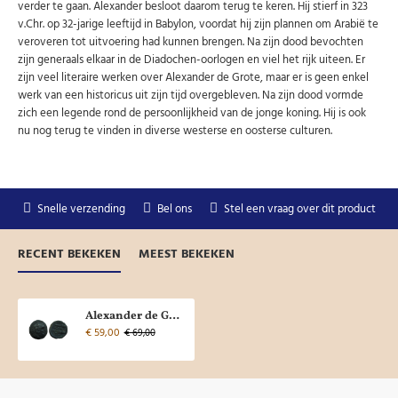
verder te gaan. Alexander besloot daarom terug te keren. Hij stierf in 323
v.Chr. op 32-jarige leeftijd in Babylon, voordat hij zijn plannen om Arabië te
veroveren tot uitvoering had kunnen brengen. Na zijn dood bevochten
zijn generaals elkaar in de Diadochen-oorlogen en viel het rijk uiteen. Er
zijn veel literaire werken over Alexander de Grote, maar er is geen enkel
werk van een historicus uit zijn tijd overgebleven. Na zijn dood vormde
zich een legende rond de persoonlijkheid van de jonge koning. Hij is ook
nu nog terug te vinden in diverse westerse en oosterse culturen.
Snelle verzending
Bel ons
Stel een vraag over dit product
RECENT BEKEKEN
MEEST BEKEKEN
Alexander de Grote - Heracles met boog, knots (JUN2374)
€ 59,00
€ 69,00