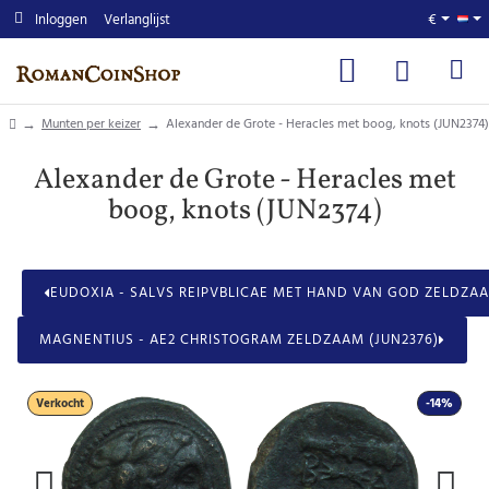
Inloggen
Verlanglijst
€
home
Munten per keizer
Alexander de Grote - Heracles met boog, knots (JUN2374)
Alexander de Grote - Heracles met
boog, knots (JUN2374)
EUDOXIA - SALVS REIPVBLICAE MET HAND VAN GOD ZELDZAAM
MAGNENTIUS - AE2 CHRISTOGRAM ZELDZAAM (JUN2376)
Verkocht
-14%