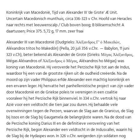
Koninkrijk van Macedonië, Tijd van Alexander III 'de Grote' Æ Unit.
Uncertain Macedonisch munthuis, circa 336-323 v Chr. Hoofd van Heracles
naar rechts met leeuwenscalp / Club boven boog; B bliksemschicht A
daartussen; Price 375. 5,72 g, 17 mm. zeer fraai
Alexander III van Macedonië (Oudgrieks: Ἀλέξανδρος Γ' ὁ Μακεδών,
Aléxandros tritos ho Makedón) (Pella, 20 juli 356 v.Chr. — Babylon, 11 juni
323 v.Ch), beter bekend als Alexander de Grote (Grieks: Μέγας Ἀλέξανδρος,
Mégas Aléxandros of Ἀλέξανδρος ὁ Μέγας, Aléxandros ho Mégas) was
Abonneer u op onze nieuwsbrief
koning van Macedonië. Hij veroverde het Perzische Rijk tot aan de Indus,
waardoor hij een van de grootste rijken uit de oudheid creëerde. Na de
Schrijf u in voor onze gratis nieuwsbrief en ontvang
wekelijks een overzicht van de nieuwste munten en
moord op zijn vader Philippus erfde Alexander een machtig koninkrijk en
speciale aanbiedingen.
een ervaren leger. Hij hervatte het panhellenistische project van zijn vader
door Macedonië en de Griekse poleis te verenigen in een coalitie
Uw
AANMELDEN
email
vooraleer hij het Perzische Rijk binnenviel. In 334 v.Chr. vertrok hij naar
Azië voor een veldtocht die tien jaar zou duren. Hij behaalde vele
overwinningen tegen de Perzen, waarvan de Slag aan de Granicus, de Slag
U kunt zich op elk moment weer afmelden via de nieuwsbrief.
bij Issos en de Slag bij Gaugamela de belangrijkste waren. Na de dood van
Uw gegevens worden niet gedeeld met derden
de Perzische koning Darius III en de definitieve verovering van het
Niet meer opnieuw tonen.
Perzische Rijk, begon Alexander een veldtocht in de Indusvallei, waarin hij
de Slag bij de Hydaspes won. In 326 v.Chr. weigerden zijn soldaten nog