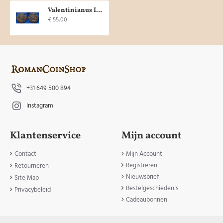
Valentinianus II - keizer op gallei Thessalonica (AP1946)
€ 55,00
+31 649 500 894
Instagram
Klantenservice
Mijn account
Contact
Mijn Account
Registreren
Retourneren
Nieuwsbrief
Site Map
Bestelgeschiedenis
Privacybeleid
Cadeaubonnen