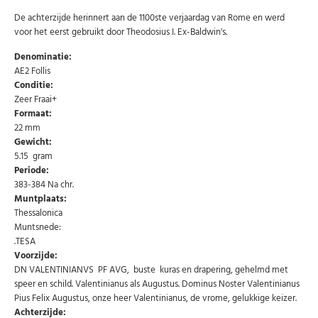
De achterzijde herinnert aan de 1100ste verjaardag van Rome en werd
voor het eerst gebruikt door Theodosius I. Ex-Baldwin's.
Denominatie:
AE2 Follis
Conditie:
Zeer Fraai+
Formaat:
22 mm
Gewicht:
5.15 gram
Periode:
383-384 Na chr.
Muntplaats:
Thessalonica
Muntsnede:
.TESA
Voorzijde:
DN VALENTINIANVS PF AVG, buste kuras en drapering, gehelmd met
speer en schild. Valentinianus als Augustus. Dominus Noster Valentinianus
Pius Felix Augustus, onze heer Valentinianus, de vrome, gelukkige keizer.
Achterzijde: