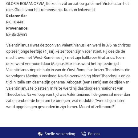
GLORIA ROMANORVM, Keizer in vol ornaat op gallei met Victoria aan het
Abonneer u op onze nieuwsbrief
roer. Glorie voor het romeinse rijk. Krans in linkerveld.
Referentie:
Schrijf u in voor onze gratis nieuwsbrief en ontvang
RIC IX 44a
wekelijks een overzicht van de nieuwste munten en
Provenance:
speciale aanbiedingen.
Ex-Baldwin's
Uw
AANMELDEN
email
Valentinianus II was de zoon van Valentinianus I en werd in 375 na christus
op zeer jonge leeftijd (4 jaar) keizer toen zijn vader stierf. Hij deelde de
macht over het West-Romeinse rijk met zijn halfbroer Gratianus. Toen
U kunt zich op elk moment weer afmelden via de nieuwsbrief.
deze werd vermoord door Magnus Maximus werd het rijk bedreigd.
Uw gegevens worden niet gedeeld met derden
Valentinianus riep de hulp in van de Oost-Romeinse keizer Theodosius die
Niet meer opnieuw tonen.
vervolgens Maximus versloeg. Na die overwinning bleef Theodosius enige
tijd in Italië om daarna zijn generaal Arbogast (een Frank) aan de zijde van
Valentinianus te plaatsen. In feite werd hij daardoor een marionet van
Theodosius. Na verloop van tijd was Valentinianus II de generaal meer dan
zat en probeerde hem om te brengen, wat mislukte. Twee dagen later
werd opgehangen gevonden in zijn kamer. Moord of zelfmoord?
Snelle verzending
Bel ons