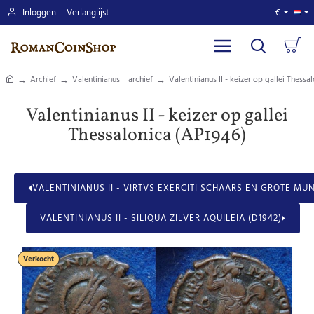
Inloggen
Verlanglijst
€
home
Archief
Valentinianus II archief
Valentinianus II - keizer op gallei Thess
Valentinianus II - keizer op gallei
Thessalonica (AP1946)
VALENTINIANUS II - VIRTVS EXERCITI SCHAARS EN GROTE MUN
VALENTINIANUS II - SILIQUA ZILVER AQUILEIA (D1942)
Verkocht