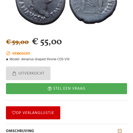
€ 55,00
€ 59,00
VERKOCHT
Model:
denarius draped throne COS VIII
UITVERKOCHT
STEL EEN VRAAG
OP VERLANGLIJSTJE
OMSCHRIJVING