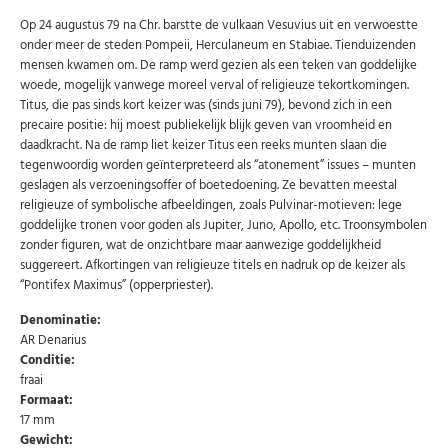
Op 24 augustus 79 na Chr. barstte de vulkaan Vesuvius uit en verwoestte
onder meer de steden Pompeii, Herculaneum en Stabiae. Tienduizenden
mensen kwamen om. De ramp werd gezien als een teken van goddelijke
woede, mogelijk vanwege moreel verval of religieuze tekortkomingen.
Titus, die pas sinds kort keizer was (sinds juni 79), bevond zich in een
precaire positie: hij moest publiekelijk blijk geven van vroomheid en
daadkracht. Na de ramp liet keizer Titus een reeks munten slaan die
tegenwoordig worden geïnterpreteerd als “atonement” issues – munten
geslagen als verzoeningsoffer of boetedoening. Ze bevatten meestal
religieuze of symbolische afbeeldingen, zoals Pulvinar-motieven: lege
goddelijke tronen voor goden als Jupiter, Juno, Apollo, etc. Troonsymbolen
zonder figuren, wat de onzichtbare maar aanwezige goddelijkheid
suggereert. Afkortingen van religieuze titels en nadruk op de keizer als
“Pontifex Maximus” (opperpriester).
Denominatie:
AR Denarius
Conditie:
fraai
Formaat:
Abonneer u op onze nieuwsbrief
17 mm
Gewicht:
Schrijf u in voor onze gratis nieuwsbrief en ontvang