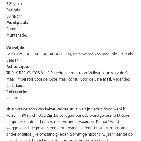
3,21 gram
wekelijks een overzicht van de nieuwste munten en
speciale aanbiedingen.
Periode:
80 na chr
Uw
Muntplaats:
AANMELDEN
email
Rome
Muntsnede:
-.-
U kunt zich op elk moment weer afmelden via de nieuwsbrief.
Uw gegevens worden niet gedeeld met derden
Voorzijde:
Niet meer opnieuw tonen.
IMP TITVS CAES VESPASIAN AVG P M, gelauwerde kop naar links. Titus als
Caesar.
Achterzijde:
TR P IX IMP XV COS VIII P P, gedrapeerde troon. Volkstribuun voor de 9e
maal, imperator voor de 15ste maal, consul voor de 8ste maal, vader des
vaderlands.
Referentie:
RIC 120
Titus was de zoon van keizer Vespasianus. Na zijn vaders dood werd hij
keizer in 80 na christus. Zijn korte regeerperiode werd gekenmerkt door
rampen zoals de uitbraak van de Vesuvius waardoor Pompeï werd
weggevaagd, de pest en een grote brand in Rome. Hij stierf kort daarna
onder onduidelijke omstandigheden. Sommige historici wijzen naar de op
macht beluste broer Domitianus, maar bewijzen zijn er niet.