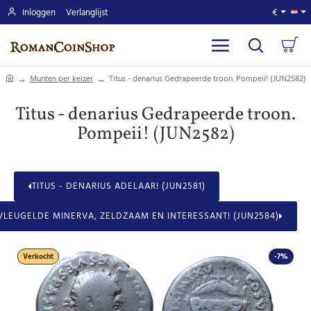
Inloggen
Verlanglijst
€
home
Munten per keizer
Titus - denarius Gedrapeerde troon. Pompeii! (JUN2582)
Titus - denarius Gedrapeerde troon.
Pompeii! (JUN2582)
TITUS - DENARIUS ADELAAR! (JUN2581)
VLEUGELDE MINERVA, ZELDZAAM EN INTERESSANT! (JUN2584)
Verkocht
-7%