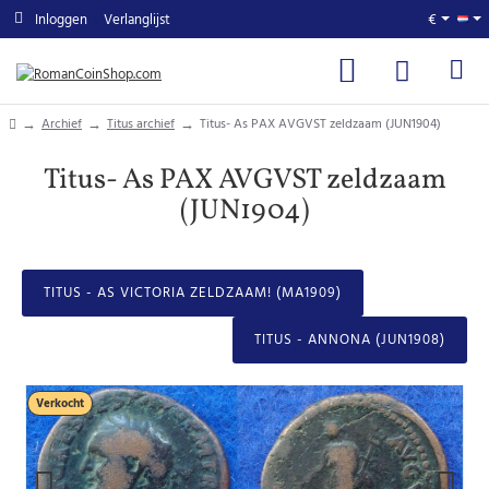
Inloggen
Verlanglijst
€
home
Archief
Titus archief
Titus- As PAX AVGVST zeldzaam (JUN1904)
Titus- As PAX AVGVST zeldzaam
(JUN1904)
TITUS - AS VICTORIA ZELDZAAM! (MA1909)
TITUS - ANNONA (JUN1908)
Verkocht