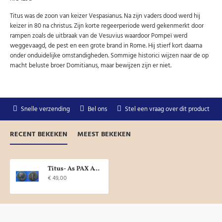
Titus was de zoon van keizer Vespasianus. Na zijn vaders dood werd hij
keizer in 80 na christus. Zijn korte regeerperiode werd gekenmerkt door
rampen zoals de uitbraak van de Vesuvius waardoor Pompeï werd
weggevaagd, de pest en een grote brand in Rome. Hij stierf kort daarna
onder onduidelijke omstandigheden. Sommige historici wijzen naar de op
macht beluste broer Domitianus, maar bewijzen zijn er niet.
Snelle verzending
Bel ons
Stel een vraag over dit product
RECENT BEKEKEN
MEEST BEKEKEN
Titus- As PAX AVGVST zeldzaam (JUN1904)
€ 49,00