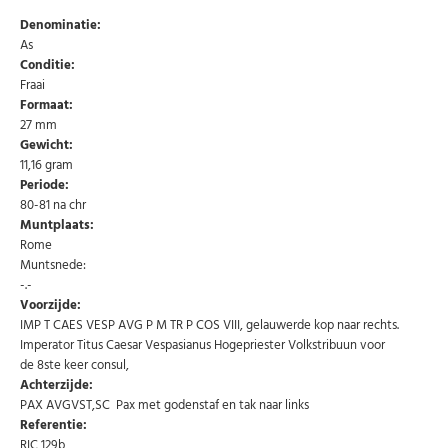
Denominatie:
As
Conditie:
Fraai
Formaat:
27 mm
Gewicht:
11,16 gram
Periode:
Abonneer u op onze nieuwsbrief
80-81 na chr
Muntplaats:
Schrijf u in voor onze gratis nieuwsbrief en ontvang
wekelijks een overzicht van de nieuwste munten en
Rome
speciale aanbiedingen.
Muntsnede:
-.-
Uw
AANMELDEN
email
Voorzijde:
IMP T CAES VESP AVG P M TR P COS VIII, gelauwerde kop naar rechts.
Imperator Titus Caesar Vespasianus Hogepriester Volkstribuun voor
U kunt zich op elk moment weer afmelden via de nieuwsbrief.
de 8ste keer consul,
Uw gegevens worden niet gedeeld met derden
Achterzijde:
Niet meer opnieuw tonen.
PAX AVGVST,SC Pax met godenstaf en tak naar links
Referentie:
RIC 129b