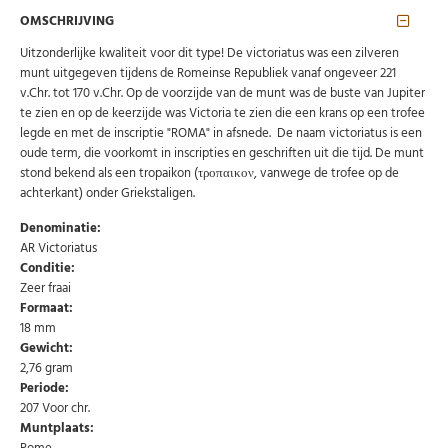
OMSCHRIJVING
Uitzonderlijke kwaliteit voor dit type! De victoriatus was een zilveren
munt uitgegeven tijdens de Romeinse Republiek vanaf ongeveer 221
v.Chr. tot 170 v.Chr. Op de voorzijde van de munt was de buste van Jupiter
te zien en op de keerzijde was Victoria te zien die een krans op een trofee
legde en met de inscriptie "ROMA" in afsnede. De naam victoriatus is een
oude term, die voorkomt in inscripties en geschriften uit die tijd. De munt
stond bekend als een tropaikon (τροπαικον, vanwege de trofee op de
achterkant) onder Griekstaligen.
Denominatie:
AR Victoriatus
Conditie:
Zeer fraai
Formaat:
18 mm
Gewicht:
2,76 gram
Abonneer u op onze nieuwsbrief
Periode:
207 Voor chr.
Schrijf u in voor onze gratis nieuwsbrief en ontvang
wekelijks een overzicht van de nieuwste munten en
Muntplaats:
speciale aanbiedingen.