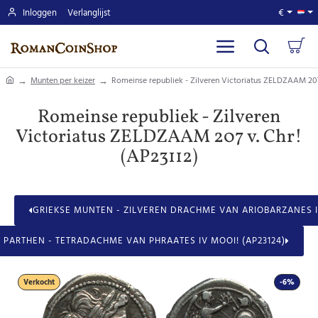
Inloggen
Verlanglijst
€
home
Munten per keizer
Romeinse republiek - Zilveren Victoriatus ZELDZAAM 207
Romeinse republiek - Zilveren
Victoriatus ZELDZAAM 207 v. Chr!
(AP23112)
GRIEKSE MUNTEN - ZILVEREN DRACHME VAN ARIOBARZANES I 
PARTHEN - TETRADACHME VAN PHRAATES IV MOOI! (AP23124)
Verkocht
-6%