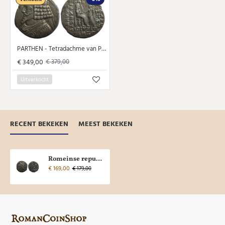
PARTHEN - Tetradachme van Phraates IV mooi! (AP23124)
€ 349,00
€ 379,00
Uitverkocht
RECENT BEKEKEN
MEEST BEKEKEN
Romeinse republiek - Zilveren Victoriatus ZELDZAAM 207 v. Chr! (AP23112)
€ 169,00
€ 179,00