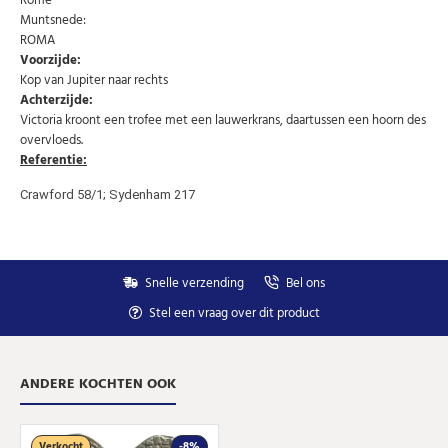
Rome
Muntsnede:
Uw
AANMELDEN
ROMA
email
Voorzijde:
Choose Preferred Language
Kop van Jupiter naar rechts
Achterzijde:
Victoria kroont een trofee met een lauwerkrans, daartussen een hoorn des
Nederlands
English
overvloeds.
Referentie:
Crawford 58/1; Sydenham 217
U kunt zich op elk moment weer afmelden via de nieuwsbrief.
Uw gegevens worden niet gedeeld met derden
Niet meer opnieuw tonen.
Snelle verzending
Bel ons
Stel een vraag over dit product
ANDERE KOCHTEN OOK
Verkocht
-8%