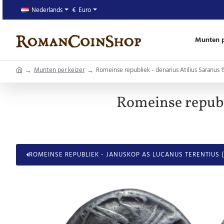
Nederlands
€
Euro
Munten p
home
Munten per keizer
Romeinse republiek - denarius Atilius Saranus 1
Romeinse republi
ROMEINSE REPUBLIEK - JANUSKOP AS LUCANUS TERENTIUS 