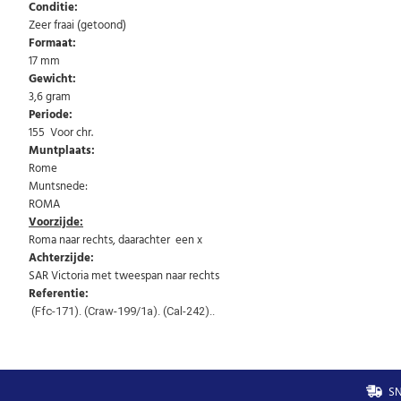
Conditie:
Zeer fraai (getoond)
Formaat:
17 mm
Gewicht:
3,6 gram
Periode:
155 Voor chr.
Muntplaats:
Rome
Muntsnede:
ROMA
Voorzijde:
Roma naar rechts, daarachter een x
Achterzijde:
SAR Victoria met tweespan naar rechts
Referentie:
(Ffc-171). (Craw-199/1a). (Cal-242)..
SN