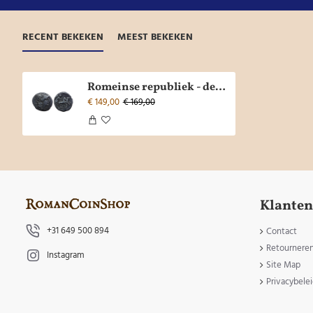
RECENT BEKEKEN
MEEST BEKEKEN
Romeinse republiek - denarius Atilius Saranus 155 v. Chr. (ME2642)
€ 149,00
€ 169,00
Klanten
+31 649 500 894
Contact
Retournere
Instagram
Site Map
Privacybele