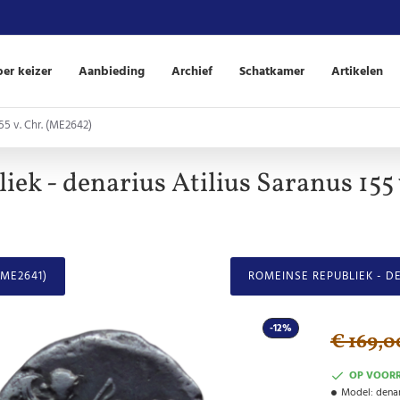
er keizer
Aanbieding
Archief
Schatkamer
Artikelen
55 v. Chr. (ME2642)
ek - denarius Atilius Saranus 155
(ME2641)
ROMEINSE REPUBLIEK - DE
-12%
€ 169,0
OP VOOR
Model:
denar