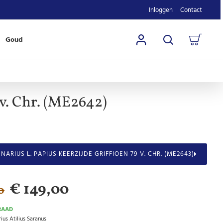
Inloggen
Contact
Goud
 v. Chr. (ME2642)
NARIUS L. PAPIUS KEERZIJDE GRIFFIOEN 79 V. CHR. (ME2643)
€ 149,00
0
RAAD
ius Atilius Saranus