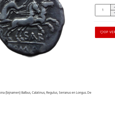
OP VE
na (bijnamen) Balbus, Calatinus, Regulus, Serranus en Longus. De
Abonneer u op onze nieuwsbrief
Schrijf u in voor onze gratis nieuwsbrief en ontvang wekelijks een
overzicht van de nieuwste munten en speciale aanbiedingen.