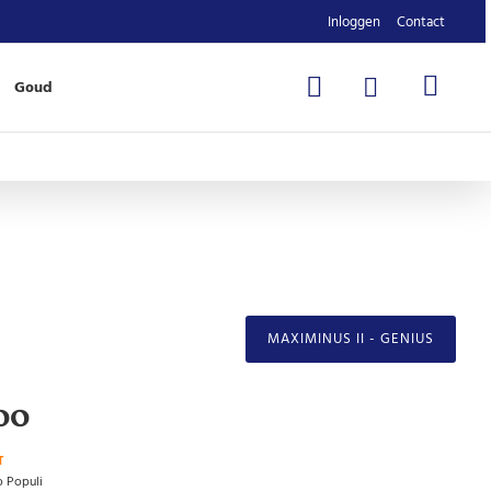
Inloggen
Contact
Goud
MAXIMINUS II - GENIUS
00
T
o Populi