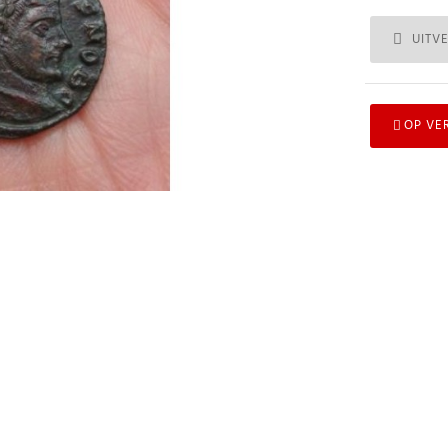
UITV
OP VE