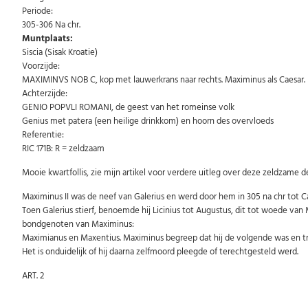
Periode:
305-306 Na chr.
Muntplaats:
Siscia (Sisak Kroatie)
Voorzijde:
MAXIMINVS NOB C, kop met lauwerkrans naar rechts. Maximinus als Caesar.
Achterzijde:
GENIO POPVLI ROMANI, de geest van het romeinse volk
Genius met patera (een heilige drinkkom) en hoorn des overvloeds
Referentie:
RIC 171B: R = zeldzaam
Mooie kwartfollis, zie mijn artikel voor verdere uitleg over deze zeldzame 
Maximinus II was de neef van Galerius en werd door hem in 305 na chr tot Ca
Toen Galerius stierf, benoemde hij Licinius tot Augustus, dit tot woede van
bondgenoten van Maximinus:
Maximianus en Maxentius. Maximinus begreep dat hij de volgende was en trok t
Het is onduidelijk of hij daarna zelfmoord pleegde of terechtgesteld werd.
ART. 2