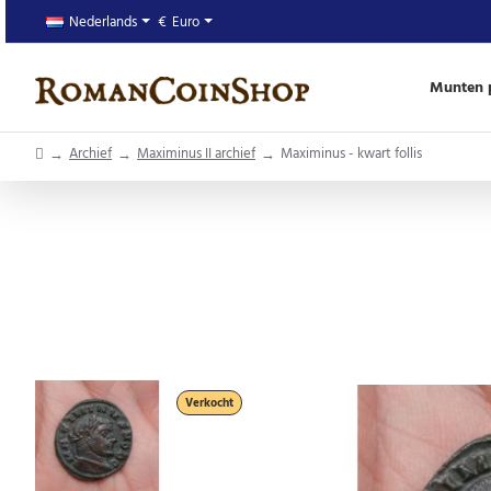
Nederlands
€
Euro
Munten p
home
Archief
Maximinus II archief
Maximinus - kwart follis
Verkocht