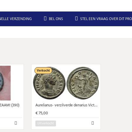
NELLE VERZENDING
BEL ONS
STEL EEN VRAAG OVER DIT PR
Verkocht
DZAAM! (390)
Aurelianus- verzilverde denarius Victoria Avg schaars! (D1626)
€ 75,00
Uitverkocht