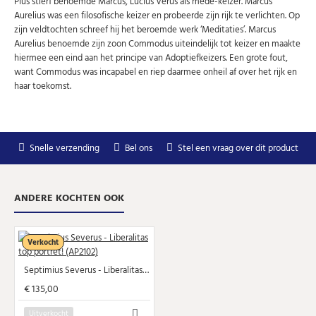
Pius stierf benoemde Marcus, Lucius Verus als mede-keizer. Marcus
Aurelius was een filosofische keizer en probeerde zijn rijk te verlichten. Op
Uw
AANMELDEN
zijn veldtochten schreef hij het beroemde werk ‘Meditaties’. Marcus
email
Aurelius benoemde zijn zoon Commodus uiteindelijk tot keizer en maakte
hiermee een eind aan het principe van Adoptiefkeizers. Een grote fout,
want Commodus was incapabel en riep daarmee onheil af over het rijk en
U kunt zich op elk moment weer afmelden via de nieuwsbrief.
Uw gegevens worden niet gedeeld met derden
haar toekomst.
Niet meer opnieuw tonen.
Snelle verzending
Bel ons
Stel een vraag over dit product
ANDERE KOCHTEN OOK
Verkocht
Septimius Severus - Liberalitas top portret! (AP2102)
€ 135,00
Uitverkocht