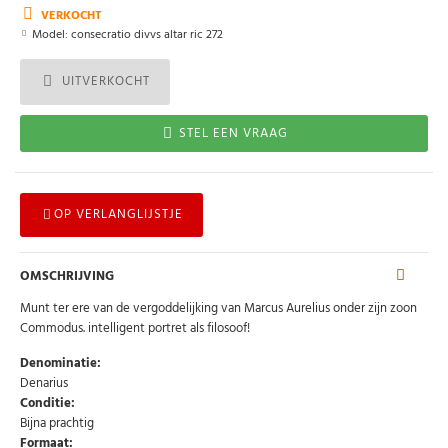
VERKOCHT
Model:
consecratio divvs altar ric 272
UITVERKOCHT
STEL EEN VRAAG
OP VERLANGLIJSTJE
OMSCHRIJVING
Munt ter ere van de vergoddelijking van Marcus Aurelius onder zijn zoon
Commodus
.
intelligent portret als filosoof!
Denominatie:
Denarius
Conditie:
Bijna prachtig
Formaat: