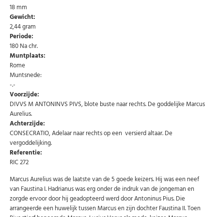
18 mm
Gewicht:
2,44 gram
Periode:
180 Na chr.
Muntplaats:
Rome
Muntsnede:
-.-
Voorzijde:
DIVVS M ANTONINVS PIVS, blote buste naar rechts. De goddelijke Marcus
Aurelius.
Achterzijde:
CONSECRATIO, Adelaar naar rechts op een versierd altaar. De
vergoddelijking.
Referentie:
RIC 272
Marcus Aurelius was de laatste van de 5 goede keizers. Hij was een neef
Abonneer u op onze nieuwsbrief
van Faustina I. Hadrianus was erg onder de indruk van de jongeman en
zorgde ervoor door hij geadopteerd werd door Antoninus Pius. Die
Schrijf u in voor onze gratis nieuwsbrief en ontvang
wekelijks een overzicht van de nieuwste munten en
arrangeerde een huwelijk tussen Marcus en zijn dochter Faustina II. Toen
speciale aanbiedingen.