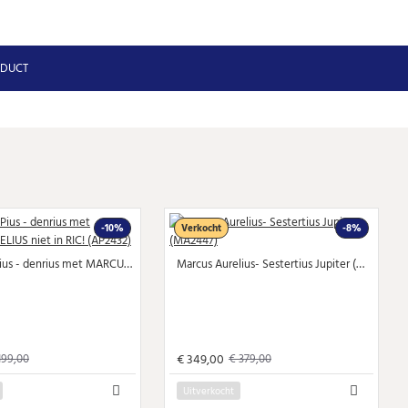
ODUCT
-10%
Verkocht
-8%
Antoninus Pius - denrius met MARCUS AURELIUS niet in RIC! (AP2432)
Marcus Aurelius- Sestertius Jupiter (MA2447)
€ 349,00
199,00
€ 379,00
Uitverkocht