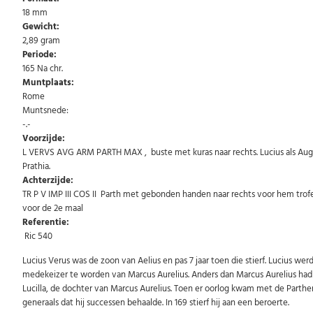
18 mm
Gewicht:
2,89 gram
Periode:
165 Na chr.
Muntplaats:
Rome
Muntsnede:
-.-
Voorzijde:
L VERVS AVG ARM PARTH MAX , buste met kuras naar rechts. Lucius als Aug
Prathia.
Achterzijde:
TR P V IMP III COS II Parth met gebonden handen naar rechts voor hem trof
voor de 2e maal
Referentie:
Ric 540
Lucius Verus was de zoon van Aelius en pas 7 jaar toen die stierf. Lucius wer
medekeizer te worden van Marcus Aurelius. Anders dan Marcus Aurelius had Lu
Lucilla, de dochter van Marcus Aurelius. Toen er oorlog kwam met de Parthen
generaals dat hij successen behaalde. In 169 stierf hij aan een beroerte.