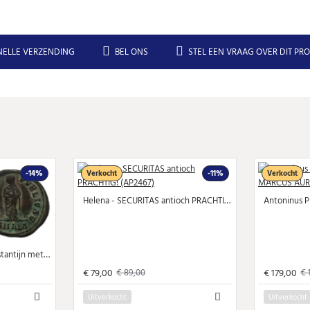
NELLE VERZENDING
BEL ONS
STEL EEN VRAAG OVER DIT PR
-14%
Verkocht
-11%
Verkocht
Helena - SECURITAS antioch PRACHTIG! (AP2467)
FAUSTA - vrouw van Constantijn met Constantijn II en Constantius II (AP2468)
€ 79,00
€ 179,00
€ 89,00
€ 
Uitverkocht
Uitverkocht