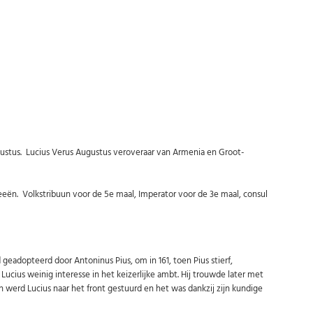
ustus. Lucius Verus Augustus veroveraar van Armenia en Groot-
Abonneer u op onze nieuwsbrief
eeën. Volkstribuun voor de 5e maal, Imperator voor de 3e maal, consul
Schrijf u in voor onze gratis nieuwsbrief en ontvang wekelijks een
overzicht van de nieuwste munten en speciale aanbiedingen.
Uw
AANMELDEN
email
d geadopteerd door Antoninus Pius, om in 161, toen Pius stierf,
cius weinig interesse in het keizerlijke ambt. Hij trouwde later met
U kunt zich op elk moment weer afmelden via de nieuwsbrief.
 werd Lucius naar het front gestuurd en het was dankzij zijn kundige
Uw gegevens worden niet gedeeld met derden
Niet meer opnieuw tonen.