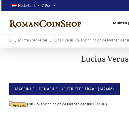
Nederlands
€
Euro
Munten p
home
Munten per keizer
Lucius Verus - overwinning op de Parthen denar
Lucius Verus
MACRINUS - DENARIUS JUPITER ZEER FRAAI! (JA2466)
Verkocht