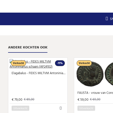
S
ANDERE KOCHTEN OOK
Verkocht
-11%
Verkocht
Elagabalus - FIDES MILTVM Antoninianus schaars (AP24102)
€ 79,00
€ 59,00
€ 89,00
€ 69,00
Uitverkocht
Uitverkocht