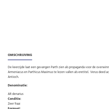
OMSCHRIJVING
De keerzijde laat een gevangen Parth zien als propaganda voor de overwinn
Armeniacus en Parthicus Maximus te lezen vallen als eretitel. Verus deed a
Antioch.
Denominatie:
AR denarius
Conditie:
Zeer fraai
Formaat: