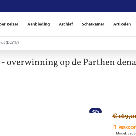
er keizer
Aanbieding
Archief
Schatkamer
Artikelen
ius (D23117)
 - overwinning op de Parthen dena
-12%
€ 169,0
VERKOCH
Model:
capti