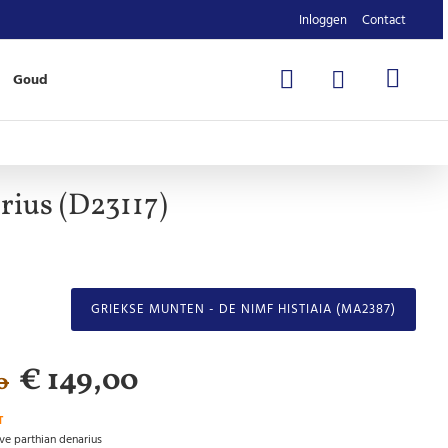
Inloggen
Contact
Goud
rius (D23117)
GRIEKSE MUNTEN - DE NIMF HISTIAIA (MA2387)
€ 149,00
0
T
ve parthian denarius