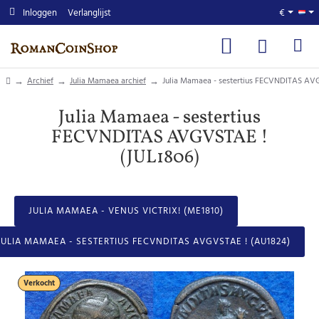
Inloggen
Verlanglijst
€
home
Archief
Julia Mamaea archief
Julia Mamaea - sestertius FECVNDITAS AV
Julia Mamaea - sestertius
FECVNDITAS AVGVSTAE !
(JUL1806)
JULIA MAMAEA - VENUS VICTRIX! (ME1810)
JULIA MAMAEA - SESTERTIUS FECVNDITAS AVGVSTAE ! (AU1824)
Verkocht