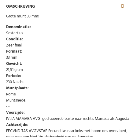
OMSCHRIJVING
Grote munt 33 mm!
Denominatie:
Sestertius
Conditie:
Zeer fraai
Formaat:
33 mm
Gewicht:
21,51 gram
Periode:
230 Na chr.
Muntplaats:
Rome
Muntsnede:
-.-
Voorzijde:
IVLIA MAMAEA AVG gedrapeerde buste naar rechts. Mamaea als Augusta
Achterzijde:
FECVNDITAS AVGVSTAE Fecunditas naar links met hoorn des overvloed,