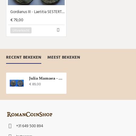
Gordianus III - Laetitia SESTERTIUS grote munt 33 mm! (JUL2017)
€ 79,00
Uitverkocht
RECENT BEKEKEN
MEEST BEKEKEN
Julia Mamaea - sestertius FECVNDITAS AVGVSTAE ! (JUL1806)
€ 89,00
+31 649 500 894