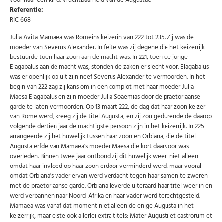
voor haar een kind. Vruchtbaarheid van de Augustae
Referentie:
RIC 668
Julia Avita Mamaea was Romeins keizerin van 222 tot 235. Zij was de
moeder van Severus Alexander. In feite was zij degene die het keizerrijk
bestuurde toen haar zoon aan de macht was.
In 221, toen de jonge
Elagabalus aan de macht was, stonden de zaken er slecht voor. Elagabalus
Abonneer u op onze nieuwsbrief
was er openlijk op uit zijn neef Severus Alexander te vermoorden. In het
begin van 222 zag zij kans om in een complot met haar moeder Julia
Schrijf u in voor onze gratis nieuwsbrief en ontvang
Maesa Elagabalus en zijn moeder Julia Soaemias door de praetoriaanse
wekelijks een overzicht van de nieuwste munten en
speciale aanbiedingen.
garde te laten vermoorden. Op 13 maart 222, de dag dat haar zoon keizer
van Rome werd, kreeg zij de titel Augusta, en zij zou gedurende de daarop
Uw
volgende dertien jaar de machtigste persoon zijn in het keizerrijk. In 225
AANMELDEN
email
arrangeerde zij het huwelijk tussen haar zoon en Orbiana, die de titel
Augusta erfde van Mamaea's moeder Maesa die kort daarvoor was
overleden. Binnen twee jaar ontbond zij dit huwelijk weer, niet alleen
U kunt zich op elk moment weer afmelden via de nieuwsbrief.
omdat haar invloed op haar zoon erdoor verminderd werd, maar vooral
Uw gegevens worden niet gedeeld met derden
Niet meer opnieuw tonen.
omdat Orbiana's vader ervan werd verdacht tegen haar samen te zweren
met de praetoriaanse garde. Orbiana leverde uiteraard haar titel weer in en
werd verbannen naar Noord-Afrika en haar vader werd terechtgesteld.
Mamaea was vanaf dat moment niet alleen de enige Augusta in het
keizerrijk, maar eiste ook allerlei extra titels: Mater Augusti et castrorum et