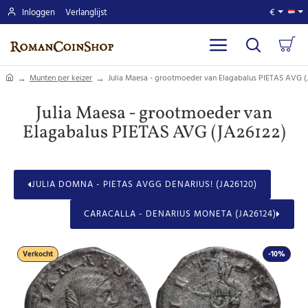
Inloggen
Verlanglijst
€
home
Munten per keizer
Julia Maesa - grootmoeder van Elagabalus PIETAS AVG (
Julia Maesa - grootmoeder van
Elagabalus PIETAS AVG (JA26122)
JULIA DOMNA - PIETAS AVGG DENARIUS! (JA26120)
CARACALLA - DENARIUS MONETA (JA26124)
Verkocht
-10%