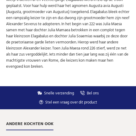
Uw gegevens worden niet gedeeld met derden
geplaatst. Voor haar hulp werd haar het agnomen Augusta avia Augusti
Niet meer opnieuw tonen.
(Augusta, grootmoeder van Augustus) toegekend. Elagabalus bleek echter
een rampzalig keizer te zijn en dus dwong zijn grootmoeder hem zijn neef
Alexander Severus te adopteren. In het begin van 222 was Julia Maesa
samen met haar dochter Julia Mamaea betrokken in een complot tegen
haar kleinzoon Elagabalus en dochter Julia Soaemias waarbij ze deze door
de praetoriaanse garde lieten vermoorden. Hierop werd haar andere
kleinzoon Alexander keizer. Toen Julia Maesa rond 226 stierf, werd ze net
als haar zus vergoddelijkt. Iets minder dan tien jaar lang was zij één van de
machtigste vrouwen van Rome, die keizers kon maken maar hen
evengoed kon breken.
Snelle verzending
Bel ons
Stel een vraag over dit product
ANDERE KOCHTEN OOK