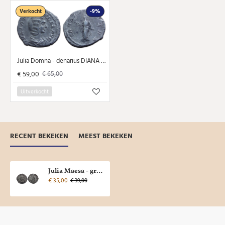
Verkocht
-9%
Julia Domna - denarius DIANA LUCIFERA (AP26148)
€ 59,00
€ 65,00
Uitverkocht
RECENT BEKEKEN
MEEST BEKEKEN
Julia Maesa - grootmoeder van Elagabalus PIETAS AVG (JA26122)
€ 35,00
€ 39,00