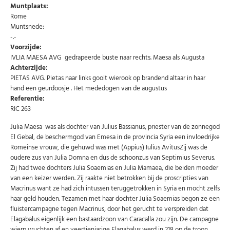
Muntplaats:
Rome
Muntsnede:
-.-
Voorzijde:
IVLIA MAESA AVG gedrapeerde buste naar rechts. Maesa als Augusta
Achterzijde:
PIETAS AVG. Pietas naar links gooit wierook op brandend altaar in haar
Abonneer u op onze nieuwsbrief
hand een geurdoosje . Het mededogen van de augustus
Referentie:
Schrijf u in voor onze gratis nieuwsbrief en ontvang
RIC 263
wekelijks een overzicht van de nieuwste munten en
speciale aanbiedingen.
Julia Maesa was als dochter van Julius Bassianus, priester van de zonnegod
Uw
El Gebal, de beschermgod van Emesa in de provincia Syria een invloedrijke
AANMELDEN
email
Romeinse vrouw, die gehuwd was met (Appius) Iulius AvitusZij was de
oudere zus van Julia Domna en dus de schoonzus van Septimius Severus.
Choose Preferred Language
Zij had twee dochters Julia Soaemias en Julia Mamaea, die beiden moeder
van een keizer werden.
Zij raakte niet betrokken bij de proscripties van
Nederlands
English
Macrinus want ze had zich intussen teruggetrokken in Syria en mocht zelfs
haar geld houden. Tezamen met haar dochter Julia Soaemias begon ze een
fluistercampagne tegen Macrinus, door het gerucht te verspreiden dat
Elagabalus eigenlijk een bastaardzoon van Caracalla zou zijn. De campagne
U kunt zich op elk moment weer afmelden via de nieuwsbrief.
wierp vruchten af en veertienjarige Elagabalus werd in 218 op de troon