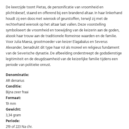
De keerzijde toont Pietas, de personificatie van vroomheid en
plichtsbesef, staand en offerend bij een brandend altaar. In haar linkerhand
houdt zij een doos met wierook of geurstoffen, terwijl zij met de
rechterhand wierook op het altaar laat vallen. Deze voorstelling
symboliseert de vroomheid en toewijding van de keizerin aan de goden,
alsook haar trouw aan de traditionele Romeinse waarden en de familie.
Voor Julia Maesa, grootmoeder van keizer Elagabalus en Severus
Alexander, benadrukt dit type haar rol als moreel en religieus fundament
van de Severische dynastie. De afbeelding onderstreept de godsdienstige
legitimiteit en de deugdzaamheid van de keizerlijke familie tijdens een
periode van politieke onrust.
Denominatie:
AR denarius
Conditie:
Bijna zeer fraai
Formaat:
19 mm
Gewicht:
3,34 gram
Periode:
219 of 223 Na chr.