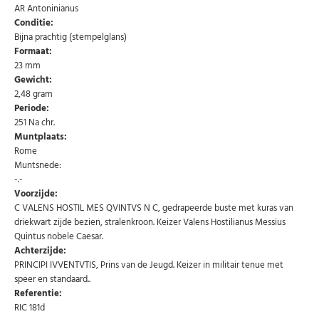
AR Antoninianus
AANMELDEN
email
Conditie:
Bijna prachtig (stempelglans)
Formaat:
U kunt zich op elk moment weer afmelden via de nieuwsbrief.
Uw gegevens worden niet gedeeld met derden
23 mm
Niet meer opnieuw tonen.
Gewicht:
2,48 gram
Periode:
251 Na chr.
Muntplaats:
Rome
Muntsnede:
-.-
Voorzijde:
C VALENS HOSTIL MES QVINTVS N C, gedrapeerde buste met kuras van
driekwart zijde bezien, stralenkroon. Keizer Valens Hostilianus Messius
Quintus nobele Caesar.
Achterzijde:
PRINCIPI IVVENTVTIS, Prins van de Jeugd. Keizer in militair tenue met
speer en standaard..
Referentie:
RIC 181d