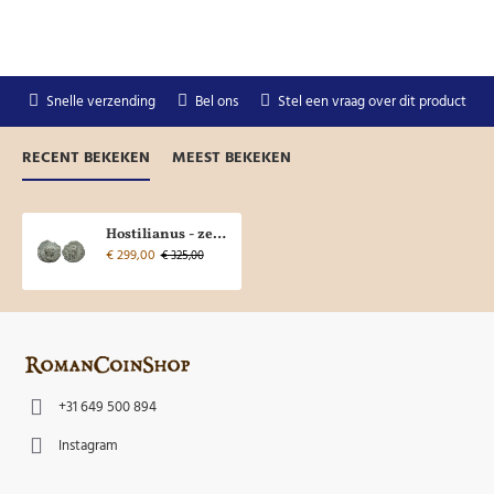
Snelle verzending
Bel ons
Stel een vraag over dit product
RECENT BEKEKEN
MEEST BEKEKEN
Hostilianus - zeldzame keizer (JUN2578)
€ 299,00
€ 325,00
+31 649 500 894
Instagram