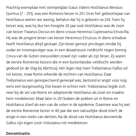
Prachtig exemplaar met stempelglas! Gaius Valens Hostilianus Messius
Quintus (? - 251), was een Romeins keizer in 251. Over het geboortejaar van
Hostilianus weten we weinig, behalve dat hij is geboren na 230. Toen hij
keizer was, was hij dus ten hoogste 20 jaar oud. Hostilianus was de zoon
van keizer Traianus Decius en diens vrouw Herennia Cupressenia Etruscilla.
Hij was de jongere broer van keizer Herennius Etruscus. In diens schaduw
heeft Hostilianus altijd gestaan. Zijn broer genoot privileges omdat hij
ouder en troonopvolger was. In een desastreuze veldtocht tegen koning
Cniva van de Goten sneuvelden zowel zijn vader als zijn broer. Zij waren
de eerste Romeinse keizers die in een buitenlandse veldtocht werden
gedood (in de Slag bij Abrittus). Het leger riep toen Trebonianus Gallus uit
tot keizer, maar Rome erkende de rechten van Hostilianus. Daar
Trebonianus een gerespecteerd generaal was, bestond er angst voor nog
eens een burgeroorlog. Die kwam er echter niet: Trebonianus legde zich
neer bij de wil van Rome en adopteerde Hostilianus als zoon en maakte
hem medekeizer. Maar later in 251 braken de pokken uit in Rome en
Hostilianus stierf als een van de velen in de epidemie. Daarmee was hij wel
Abonneer u op onze nieuwsbrief
de eerste Romeinse keizer in 40 jaar die een natuurlijke dood stierf; de
enige in een reeks van dertien. Na de dood van Hostilianus benoemde
Schrijf u in voor onze gratis nieuwsbrief en ontvang
wekelijks een overzicht van de nieuwste munten en
Gallus zijn eigen zoon Volusianus tot medekeizer.
speciale aanbiedingen.
Denominatie:
Uw