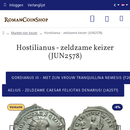
Inloggen
Verlanglijst
€
home
Munten per keizer
Hostilianus - zeldzame keizer (JUN2578)
Hostilianus - zeldzame keizer
(JUN2578)
GORDIANUS III - MET ZIJN VROUW TRANQUILLINA NEMESIS (F26
AELIUS - ZELDZAME CAESAR FELICITAS DENARIUS! (JA2571)
Verkocht
-8%