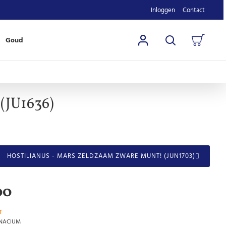
Inloggen
Contact
Goud
(JU1636)
HOSTILIANUS - MARS ZELDZAAM ZWARE MUNT! (JUN1703)
00
T
INACIUM