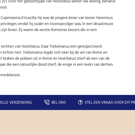
in 251. Over het geboortejaar van Hostilianus weten we weinig, behalve
 oud.
Cupressenia Etruscilla. Hij was de jongere broer van keizer Herennius
ot privileges omdat hij ouder en troonopvolger was. In een desastreuze
ijn broer. Zij waren de eerste Romeinse keizers die in een
e rechten van Hostilianus. Daar Trebonianus een gerespecteerd
 echter niet: Trebonianus legde zich neer bij de wil van Rome en
 braken de pokken uit in Rome en Hostilianus stierf als een van de
ar die een natuurlijke dood stierf; de enige in een reeks van dertien.
 medekeizer.
ELLE VERZENDING
BEL ONS
STEL EEN VRAAG OVER DIT P