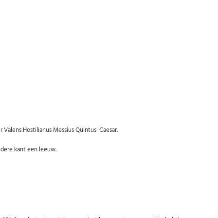
Abonneer u op onze nieuwsbrief
Schrijf u in voor onze gratis nieuwsbrief en ontvang wekelijks een
overzicht van de nieuwste munten en speciale aanbiedingen.
Uw
AANMELDEN
email
 Valens Hostilianus Messius Quintus Caesar.
U kunt zich op elk moment weer afmelden via de nieuwsbrief.
ndere kant een leeuw.
Uw gegevens worden niet gedeeld met derden
Niet meer opnieuw tonen.