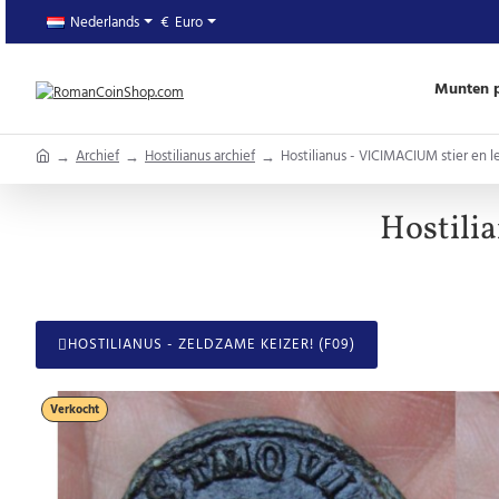
Nederlands
€
Euro
Munten p
home
Archief
Hostilianus archief
Hostilianus - VICIMACIUM stier en 
Hostili
HOSTILIANUS - ZELDZAME KEIZER! (F09)
Verkocht