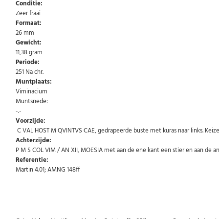
Conditie:
Zeer fraai
Formaat:
26 mm
Gewicht:
11,38 gram
Periode:
251 Na chr.
Muntplaats:
Viminacium
Muntsnede:
-.-
Voorzijde:
C VAL HOST M QVINTVS CAE, gedrapeerde buste met kuras naar links. Keizer
Achterzijde:
P M S COL VIM / AN XII, MOESIA met aan de ene kant een stier en aan de a
Referentie:
Martin 4.01; AMNG 148ff