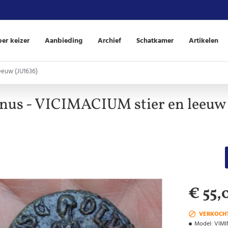
er keizer
Aanbieding
Archief
Schatkamer
Artikelen
leeuw (JU1636)
anus - VICIMACIUM stier en leeuw 
€ 55,
VERKOCH
Model:
VIM