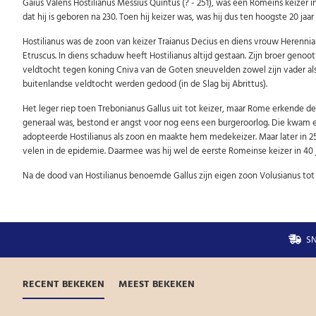
Gaius Valens Hostilianus Messius Quintus (? - 251), was een Romeins keizer 
dat hij is geboren na 230. Toen hij keizer was, was hij dus ten hoogste 20 jaar
Hostilianus was de zoon van keizer Traianus Decius en diens vrouw Herennia 
Etruscus. In diens schaduw heeft Hostilianus altijd gestaan. Zijn broer geno
veldtocht tegen koning Cniva van de Goten sneuvelden zowel zijn vader als z
buitenlandse veldtocht werden gedood (in de Slag bij Abrittus).
Het leger riep toen Trebonianus Gallus uit tot keizer, maar Rome erkende d
generaal was, bestond er angst voor nog eens een burgeroorlog. Die kwam er
adopteerde Hostilianus als zoon en maakte hem medekeizer. Maar later in 251
velen in de epidemie. Daarmee was hij wel de eerste Romeinse keizer in 40 ja
Na de dood van Hostilianus benoemde Gallus zijn eigen zoon Volusianus tot
SN
RECENT BEKEKEN
MEEST BEKEKEN