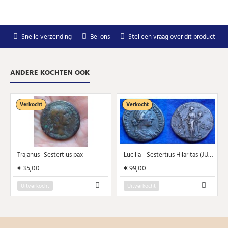
Snelle verzending
Bel ons
Stel een vraag over dit product
ANDERE KOCHTEN OOK
Verkocht
Verkocht
Trajanus- Sestertius pax
Lucilla - Sestertius Hilaritas (JUL1903)
€ 35,00
€ 99,00
Uitverkocht
Uitverkocht