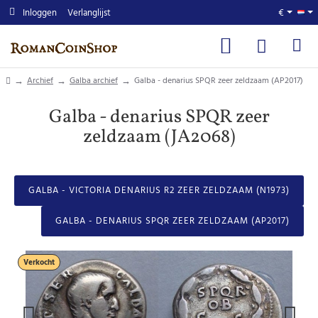
Inloggen
Verlanglijst
€
home
Archief
Galba archief
Galba - denarius SPQR zeer zeldzaam (AP2017)
Galba - denarius SPQR zeer
zeldzaam (JA2068)
GALBA - VICTORIA DENARIUS R2 ZEER ZELDZAAM (N1973)
GALBA - DENARIUS SPQR ZEER ZELDZAAM (AP2017)
Verkocht