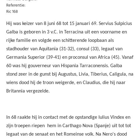
Referentie:
Ric 168
Abonneer u op onze nieuwsbrief
Hij was keizer van 8 juni 68 tot 15 januari 69. Servius Sulpicius
Galba is geboren in 3 v.C. in Terracina uit een voorname en
Schrijf u in voor onze gratis nieuwsbrief en ontvang
wekelijks een overzicht van de nieuwste munten en
rijke familie en volgde een schitterende loopbaan als
speciale aanbiedingen.
stadhouder van Aquitania (31-32), consul (33), legaat van
Uw
Germania Superior (39-41) en proconsul van Africa (45). Vanaf
AANMELDEN
email
60 was hij gouverneur van Hispania Tarraconensis. Galba
stond zeer in de gunst bij Augustus, Livia, Tiberius, Caligula, na
U kunt zich op elk moment weer afmelden via de nieuwsbrief.
Uw gegevens worden niet gedeeld met derden
wiens dood hij de troon weigerde, en Claudius, die hij naar
Niet meer opnieuw tonen.
Britannia vergezelde.
In 68 raakte hij in contact met de opstandige Iulius Vindex en
zijn troepen riepen
hem in Carthago Nova (Spanje) uit tot tot
legaat van de senaat en het Romeinse volk. Na Nero's dood