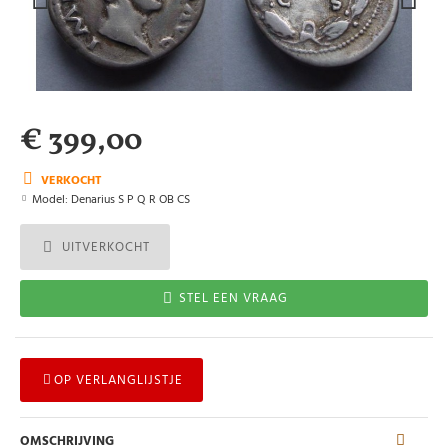
€ 399,00
VERKOCHT
Model:
Denarius S P Q R OB CS
UITVERKOCHT
STEL EEN VRAAG
OP VERLANGLIJSTJE
OMSCHRIJVING