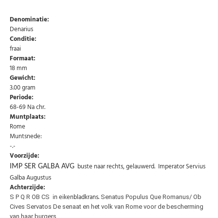
Denominatie:
Denarius
Conditie:
fraai
Formaat:
18 mm
Gewicht:
3.00 gram
Periode:
68-69 Na chr.
Muntplaats:
Rome
Muntsnede:
-.-
Voorzijde:
buste naar rechts, gelauwerd. Imperator Servius
IMP SER GALBA AVG
Galba Augustus
Achterzijde:
in eikenbladkrans.
S P Q R OB CS
Senatus Populus Que Romanus/ Ob
Cives Servatos De senaat en het volk van Rome voor de bescherming
van haar burgers.