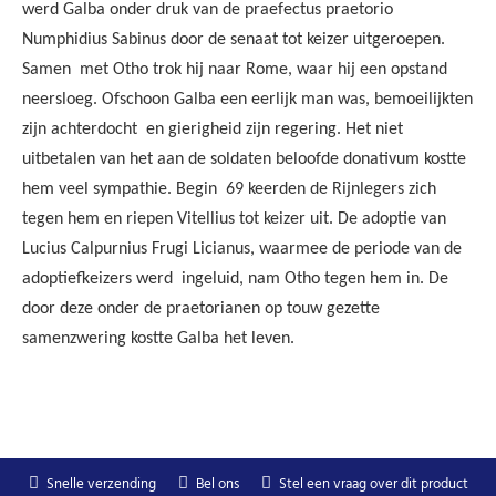
werd Galba onder druk van de praefectus praetorio
Numphidius Sabinus door de senaat tot keizer uitgeroepen.
Samen
met Otho trok hij naar Rome, waar hij een opstand
neersloeg. Ofschoon Galba een eerlijk man was, bemoeilijkten
zijn achterdocht
en gierigheid zijn regering. Het niet
uitbetalen van het aan de soldaten beloofde donativum kostte
hem veel sympathie. Begin
69 keerden de Rijnlegers zich
tegen hem en riepen Vitellius tot keizer uit. De adoptie van
Lucius Calpurnius Frugi Licianus, waarmee de periode van de
adoptiefkeizers werd
ingeluid, nam Otho tegen hem in. De
door deze onder de praetorianen op touw gezette
samenzwering kostte Galba het leven.
Snelle verzending
Bel ons
Stel een vraag over dit product