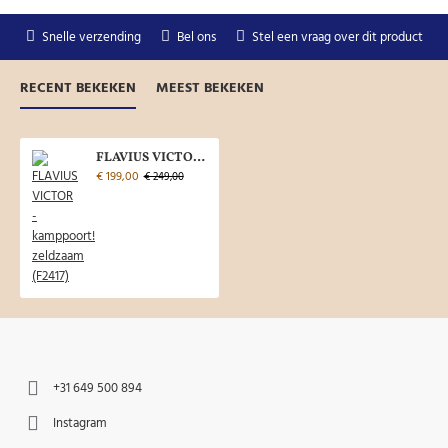
Snelle verzending
Bel ons
Stel een vraag over dit product
RECENT BEKEKEN
MEEST BEKEKEN
FLAVIUS VICTOR - kamppoort! zeldzaam (F2417)
€ 199,00
€ 249,00
+31 649 500 894
Instagram