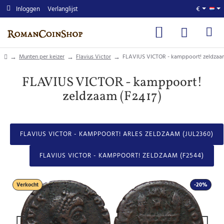
Inloggen
Verlanglijst
€
home
Munten per keizer
Flavius Victor
FLAVIUS VICTOR - kamppoort! zeldzaam
FLAVIUS VICTOR - kamppoort!
zeldzaam (F2417)
FLAVIUS VICTOR - KAMPPOORT! ARLES ZELDZAAM (JUL2360)
FLAVIUS VICTOR - KAMPPOORT! ZELDZAAM (F2544)
Verkocht
-20%