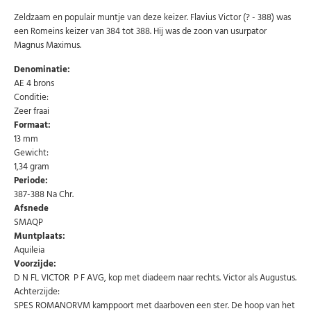
Zeldzaam en populair muntje van deze keizer. Flavius Victor (? - 388) was
een Romeins keizer van 384 tot 388. Hij was de zoon van usurpator
Magnus Maximus.
Denominatie:
AE 4 brons
Conditie:
Zeer fraai
Formaat:
13 mm
Gewicht:
1,34 gram
Periode:
387-388 Na Chr.
Afsnede
SMAQP
Muntplaats:
Aquileia
Abonneer u op onze nieuwsbrief
Voorzijde:
Schrijf u in voor onze gratis nieuwsbrief en ontvang
D N FL VICTOR P F AVG, kop met diadeem naar rechts. Victor als Augustus.
wekelijks een overzicht van de nieuwste munten en
Achterzijde:
speciale aanbiedingen.
SPES ROMANORVM kamppoort met daarboven een ster. De hoop van het