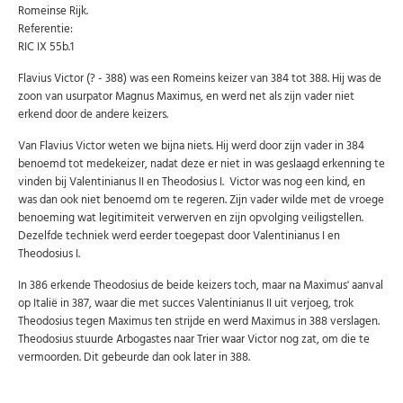
Uw
Romeinse Rijk.
AANMELDEN
email
Referentie:
RIC IX 55b.1
U kunt zich op elk moment weer afmelden via de nieuwsbrief.
Flavius Victor (? - 388) was een Romeins keizer van 384 tot 388. Hij was de
Uw gegevens worden niet gedeeld met derden
zoon van usurpator Magnus Maximus, en werd net als zijn vader niet
Niet meer opnieuw tonen.
erkend door de andere keizers.
Van Flavius Victor weten we bijna niets. Hij werd door zijn vader in 384
benoemd tot medekeizer, nadat deze er niet in was geslaagd erkenning te
vinden bij Valentinianus II en Theodosius I. Victor was nog een kind, en
was dan ook niet benoemd om te regeren. Zijn vader wilde met de vroege
benoeming wat legitimiteit verwerven en zijn opvolging veiligstellen.
Dezelfde techniek werd eerder toegepast door Valentinianus I en
Theodosius I.
In 386 erkende Theodosius de beide keizers toch, maar na Maximus' aanval
op Italië in 387, waar die met succes Valentinianus II uit verjoeg, trok
Theodosius tegen Maximus ten strijde en werd Maximus in 388 verslagen.
Theodosius stuurde Arbogastes naar Trier waar Victor nog zat, om die te
vermoorden. Dit gebeurde dan ook later in 388.