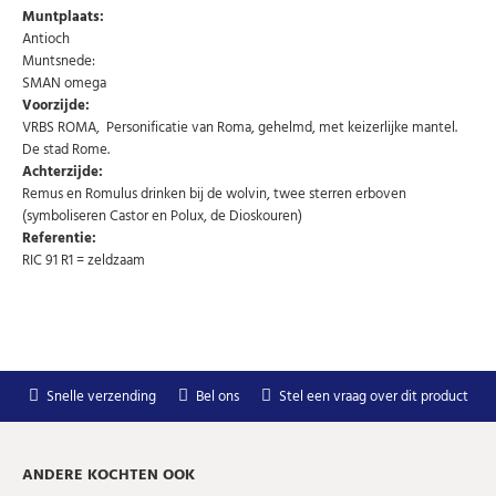
Muntplaats:
Schrijf u in voor onze gratis nieuwsbrief en ontvang
wekelijks een overzicht van de nieuwste munten en
Antioch
speciale aanbiedingen.
Muntsnede:
SMAN omega
Uw
AANMELDEN
email
Voorzijde:
VRBS ROMA, Personificatie van Roma, gehelmd, met keizerlijke mantel.
De stad Rome.
U kunt zich op elk moment weer afmelden via de nieuwsbrief.
Achterzijde:
Uw gegevens worden niet gedeeld met derden
Remus en Romulus drinken bij de wolvin, twee sterren erboven
Niet meer opnieuw tonen.
(symboliseren Castor en Polux, de Dioskouren)
Referentie:
RIC 91 R1 = zeldzaam
Snelle verzending
Bel ons
Stel een vraag over dit product
ANDERE KOCHTEN OOK