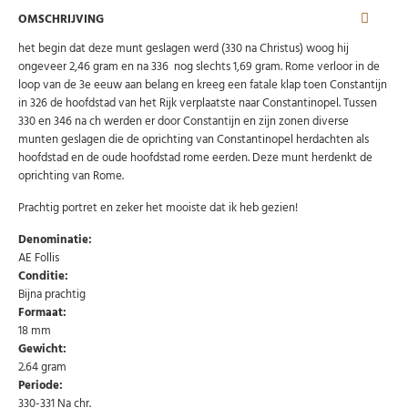
OMSCHRIJVING
het begin dat deze munt geslagen werd (330 na Christus) woog hij
ongeveer 2,46 gram en na 336 nog slechts 1,69 gram. Rome verloor in de
loop van de 3e eeuw aan belang en kreeg een fatale klap toen Constantijn
in 326 de hoofdstad van het Rijk verplaatste naar Constantinopel. Tussen
330 en 346 na ch werden er door Constantijn en zijn zonen diverse
munten geslagen die de oprichting van Constantinopel herdachten als
hoofdstad en de oude hoofdstad rome eerden. Deze munt herdenkt de
oprichting van Rome.
Prachtig portret en zeker het mooiste dat ik heb gezien!
Denominatie:
AE Follis
Conditie:
Bijna prachtig
Formaat:
18 mm
Gewicht:
2.64 gram
Periode:
Abonneer u op onze nieuwsbrief
330-331 Na chr.