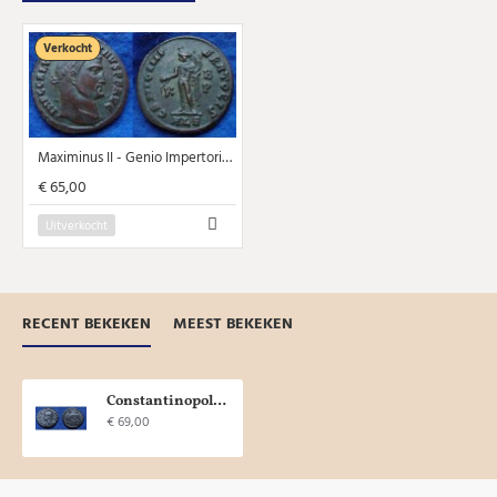
Verkocht
Maximinus II - Genio Impertoris prachtige munt! (JA1933)
€ 65,00
Uitverkocht
RECENT BEKEKEN
MEEST BEKEKEN
Constantinopolis - Remus en Romulus en Wolvin PRACHTIG PORTRET! (N1902)
€ 69,00