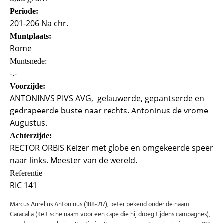
speciale aanbiedingen.
Periode:
Uw
201-206 Na chr.
AANMELDEN
email
Muntplaats:
Rome
U kunt zich op elk moment weer afmelden via de nieuwsbrief.
Muntsnede:
Uw gegevens worden niet gedeeld met derden
Niet meer opnieuw tonen.
-.-
Voorzijde:
ANTONINVS PIVS AVG, gelauwerde, gepantserde en
gedrapeerde buste naar rechts. Antoninus de vrome
Augustus.
Achterzijde:
RECTOR ORBIS Keizer met globe en omgekeerde speer
naar links. Meester van de wereld.
Referentie
RIC 141
Marcus Aurelius Antoninus (188-217), beter bekend onder de naam
Caracalla (Keltische naam voor een cape die hij droeg tijdens campagnes),