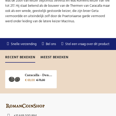
was de zoon van keizer Septimius Severus en was Romeins keizer van 198
tot 217. Hij staat bekend als de bouwer van de Thermen van Caracalla maar
ook als een wrede, geestelijk gestoorde keizer, die zijn broer Geta
vermoordde en uiteindelijk zelf door de Praetoriaanse garde vermoord
werd onder leiding van de latere keizer Macrinus.
Snelle verzending
Bel ons
Stel een vraag over dit product
RECENT BEKEKEN
MEEST BEKEKEN
Caracalla - Denarius RECTOR ORBIS mooi jongensportret! (JA2630)
€ 69,00
€ 75,00
+31 649 500 894