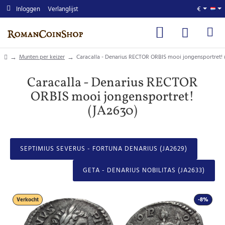
Inloggen
Verlanglijst
€
home
Munten per keizer
Caracalla - Denarius RECTOR ORBIS mooi jongensportret! 
Caracalla - Denarius RECTOR
ORBIS mooi jongensportret!
(JA2630)
SEPTIMIUS SEVERUS - FORTUNA DENARIUS (JA2629)
GETA - DENARIUS NOBILITAS (JA2633)
Verkocht
-8%