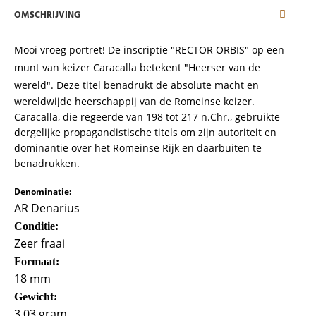
OMSCHRIJVING
Mooi vroeg portret! De inscriptie "RECTOR ORBIS" op een
munt van keizer Caracalla betekent "Heerser van de
wereld".
Deze titel benadrukt de absolute macht en
wereldwijde heerschappij van de Romeinse keizer.
Caracalla, die regeerde van 198 tot 217 n.Chr., gebruikte
dergelijke propagandistische titels om zijn autoriteit en
dominantie over het Romeinse Rijk en daarbuiten te
benadrukken.
Denominatie:
AR Denarius
Conditie:
Zeer fraai
Formaat:
Abonneer u op onze nieuwsbrief
18 mm
Gewicht:
Schrijf u in voor onze gratis nieuwsbrief en ontvang
wekelijks een overzicht van de nieuwste munten en
3,03 gram