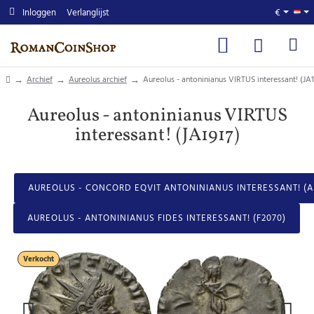
Inloggen
Verlanglijst
€
home
Archief
Aureolus archief
Aureolus - antoninianus VIRTUS interessant! (JA1
Aureolus - antoninianus VIRTUS
interessant! (JA1917)
AUREOLUS - CONCORD EQVIT ANTONINIANUS INTERESSANT! (A
AUREOLUS - ANTONINIANUS FIDES INTERESSANT! (F2070)
Verkocht