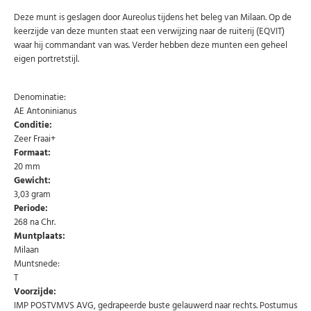
Deze munt is geslagen door Aureolus tijdens het beleg van Milaan. Op de
keerzijde van deze munten staat een verwijzing naar de ruiterij (EQVIT)
waar hij commandant van was. Verder hebben deze munten een geheel
eigen portretstijl.
Denominatie:
AE Antoninianus
Conditie:
Zeer Fraai+
Formaat:
20 mm
Gewicht:
3,03 gram
Periode:
Abonneer u op onze nieuwsbrief
268 na Chr.
Muntplaats:
Schrijf u in voor onze gratis nieuwsbrief en ontvang
wekelijks een overzicht van de nieuwste munten en
Milaan
speciale aanbiedingen.
Muntsnede:
T
Uw
AANMELDEN
Voorzijde:
email
IMP POSTVMVS AVG, gedrapeerde buste gelauwerd naar rechts. Postumus