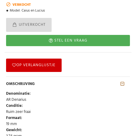
VERKOCHT
Model:
Caius en Lucius
UITVERKOCHT
STEL EEN VRAAG
OP VERLANGLIJSTJE
OMSCHRIJVING
Denominatie:
AR Denarius
Conditie:
Ruim zeer fraai
Formaat:
19 mm
Gewicht: