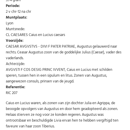
3.74 gram
Periode:
2 v chr-12 na chr
Muntplaats:
Lyon
Muntsnede:
CL CAESARES Caius en Lucius caesars
Voorzijde:
CAESAR AVGVSTVS - DIVI F PATER PATRIAE, Augustus gelauwerd naar
rechts. Ceasar Augustus zoon van de goddelijke Julius (Caesar), vader des
vaderlands.
Achterzijde:
AVGVSTI F COS DESIG PRINC IVVENT, Caius en Lucius met schilden
Abonneer u op onze nieuwsbrief
speren, tussen hen in een sipulum en litus. Zonen van Augustus,
aangewezen consuls, prinsen van de jeugd.
Schrijf u in voor onze gratis nieuwsbrief en ontvang
wekelijks een overzicht van de nieuwste munten en
Referentie:
speciale aanbiedingen.
RIC 207
Uw
Caius en Lucius waren, als zonen van zijn dochter Julia en Agrippa, de
AANMELDEN
email
beoogde opvolgers van Augustus en door hem geadopteerd als zonen.
Helaas stierven ze nog voor ze konden regeren. Augustus was
ontrootsbaar en beschuldigde Livia ervan hen te hebben vergiftigd ten
U kunt zich op elk moment weer afmelden via de nieuwsbrief.
faveure van haar zoon Tiberius.
Uw gegevens worden niet gedeeld met derden