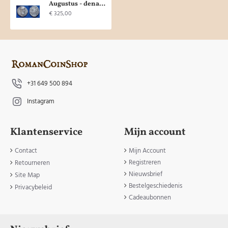
Augustus - denarius Caius en Lucius MOOI! (D1801)
€ 325,00
+31 649 500 894
Instagram
Klantenservice
Mijn account
Contact
Mijn Account
Registreren
Retourneren
Nieuwsbrief
Site Map
Bestelgeschiedenis
Privacybeleid
Cadeaubonnen