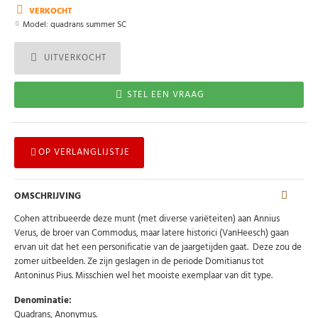
VERKOCHT
Model:
quadrans summer SC
UITVERKOCHT
STEL EEN VRAAG
OP VERLANGLIJSTJE
OMSCHRIJVING
Cohen attribueerde deze munt (met diverse variëteiten) aan Annius
Verus, de broer van Commodus, maar latere historici (VanHeesch) gaan
ervan uit dat het een personificatie van de jaargetijden gaat. Deze zou de
zomer uitbeelden. Ze zijn geslagen in de periode Domitianus tot
Antoninus Pius. Misschien wel het mooiste exemplaar van dit type.
Denominatie:
Quadrans, Anonymus.