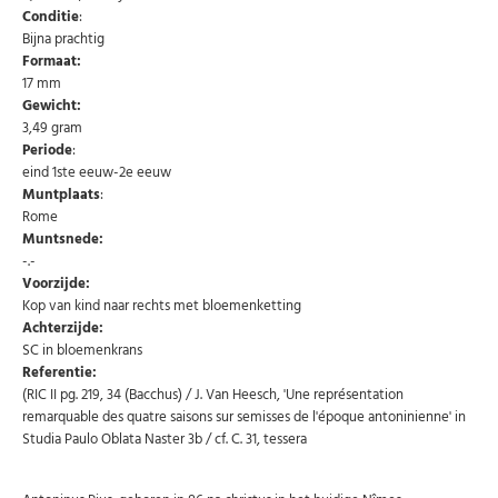
Conditie
:
Bijna prachtig
Formaat:
17 mm
Gewicht:
3,49 gram
Periode
:
eind 1ste eeuw-2e eeuw
Muntplaats
:
Rome
Abonneer u op onze nieuwsbrief
Muntsnede:
-.-
Schrijf u in voor onze gratis nieuwsbrief en ontvang
Voorzijde:
wekelijks een overzicht van de nieuwste munten en
speciale aanbiedingen.
Kop van kind naar rechts met bloemenketting
Achterzijde:
Uw
SC in bloemenkrans
AANMELDEN
email
Referentie:
(RIC II pg. 219, 34 (Bacchus) / J. Van Heesch, 'Une représentation
remarquable des quatre saisons sur semisses de l'époque antoninienne' in
U kunt zich op elk moment weer afmelden via de nieuwsbrief.
Uw gegevens worden niet gedeeld met derden
Studia Paulo Oblata Naster 3b / cf. C. 31, tessera
Niet meer opnieuw tonen.