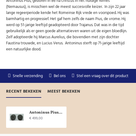
Antoninus Pius, geboren in 86 na christus in het huidige Nîmes
(Nemausus), is misschien wel de meest succesvolle keizer. In zijn 22 jaar
lange regeerperiode kende het Romeinse Rijk vrede en voorspoed. Hij was
barmhartig en progressief. Het gaf hem zelfs de naam Pius, de vrome. Hij
werd op 51-jarige leeftijd geadopteerd door Trajanus. Dat was in die tijd
gebruikelijk als er geen goede alternatieven waren uit de eigen bloedlijn.
Zelf adopteerde hij Marcus Aurelius, die bovendien met zijn dochter
Faustina trouwde, en Lucius Verus. Antoninus sterft op 71-jarige leeftijd
een natuurlijke dood.
Snelle verzending
Bel ons
Stel een vraag over dit product
RECENT BEKEKEN
MEEST BEKEKEN
Antoninus Pius - Quadrans 'Zomer' ZELDZAAM! (AU2124)
€ 499,00