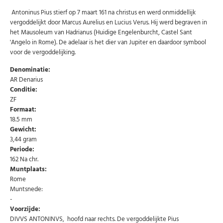
Antoninus Pius stierf op 7 maart 161 na christus en werd onmiddellijk
vergoddelijkt door Marcus Aurelius en Lucius Verus. Hij werd begraven in
het Mausoleum van Hadrianus (Huidige Engelenburcht, Castel Sant
'Angelo in Rome). De adelaar is het dier van Jupiter en daardoor symbool
voor de vergoddelijking.
Denominatie:
AR Denarius
Conditie:
ZF
Formaat:
18.5 mm
Gewicht:
Abonneer u op onze nieuwsbrief
3,44 gram
Periode:
Schrijf u in voor onze gratis nieuwsbrief en ontvang
wekelijks een overzicht van de nieuwste munten en
162 Na chr.
speciale aanbiedingen.
Muntplaats:
Rome
Uw
AANMELDEN
Muntsnede:
email
-
Voorzijde:
DIVVS ANTONINVS, hoofd naar rechts. De vergoddelijkte Pius
U kunt zich op elk moment weer afmelden via de nieuwsbrief.