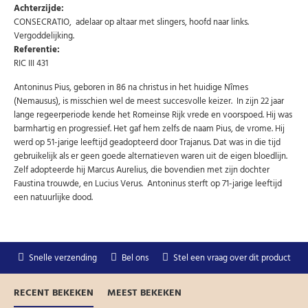
Uw gegevens worden niet gedeeld met derden
Achterzijde:
Niet meer opnieuw tonen.
CONSECRATIO, adelaar op altaar met slingers, hoofd naar links.
Vergoddelijking.
Referentie:
RIC III 431
Antoninus Pius, geboren in 86 na christus in het huidige Nîmes
(Nemausus), is misschien wel de meest succesvolle keizer. In zijn 22 jaar
lange regeerperiode kende het Romeinse Rijk vrede en voorspoed. Hij was
barmhartig en progressief. Het gaf hem zelfs de naam Pius, de vrome. Hij
werd op 51-jarige leeftijd geadopteerd door Trajanus. Dat was in die tijd
gebruikelijk als er geen goede alternatieven waren uit de eigen bloedlijn.
Zelf adopteerde hij Marcus Aurelius, die bovendien met zijn dochter
Faustina trouwde, en Lucius Verus. Antoninus sterft op 71-jarige leeftijd
een natuurlijke dood.
Snelle verzending
Bel ons
Stel een vraag over dit product
RECENT BEKEKEN
MEEST BEKEKEN