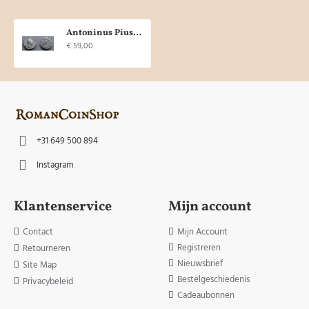
Antoninus Pius - DIVUS ANTONINUS adelaar (F2005)
€ 59,00
+31 649 500 894
Instagram
Klantenservice
Mijn account
Contact
Mijn Account
Registreren
Retourneren
Nieuwsbrief
Site Map
Bestelgeschiedenis
Privacybeleid
Cadeaubonnen