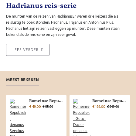
Hadrianus reis-serie
De munten van de reizen van HadrianusEr waren drie keizers die als
reislustig te boek stonden: Hadrianus, Trajanus en Antoninus Pius.
Hadrianus liet zijn reizen vastleggen op munten. Deze munten staan
bekend als de reis-serie en zijn zeer gewil..
LEES VERDER
MEEST BEKEKEN
Romeinse Republiek - denarius Servilius 100 voor christus! (AP2652)
Romeinse Republiek - Geto-Daciër denarius, interessant en uniek! (JUL2616)
€ 49,00
€ 199,00
€ 55,00
€ 249,00