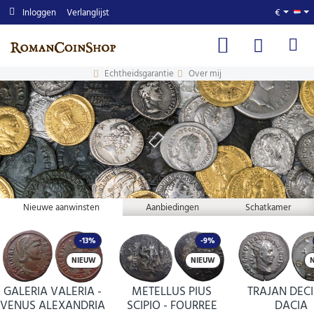
RomanCoinShop.com
Inloggen
Verlanglijst
€
Echtheidsgarantie
Over mij
Nieuwe aanwinsten
Aanbiedingen
Schatkamer
-13%
-9%
NIEUW
NIEUW
GALERIA VALERIA -
METELLUS PIUS
TRAJAN DECI
VENUS ALEXANDRIA
SCIPIO - FOURREE
DACIA