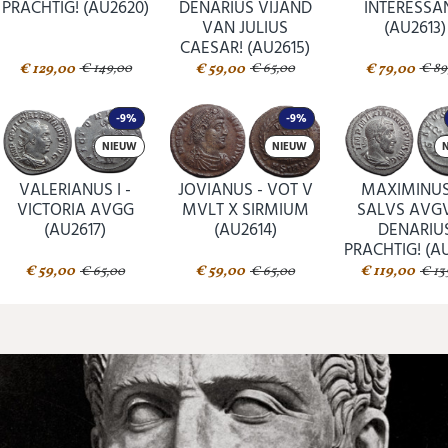
PRACHTIG! (AU2620)
DENARIUS VIJAND
INTERESSA
VAN JULIUS
(AU2613)
CAESAR! (AU2615)
€ 129,00
€ 59,00
€ 79,00
€ 149,00
€ 65,00
€ 89
-9%
-9%
NIEUW
NIEUW
VALERIANUS I -
JOVIANUS - VOT V
MAXIMINUS 
VICTORIA AVGG
MVLT X SIRMIUM
SALVS AVGV
(AU2617)
(AU2614)
DENARIU
PRACHTIG! (AU
€ 59,00
€ 59,00
€ 119,00
€ 65,00
€ 65,00
€ 13